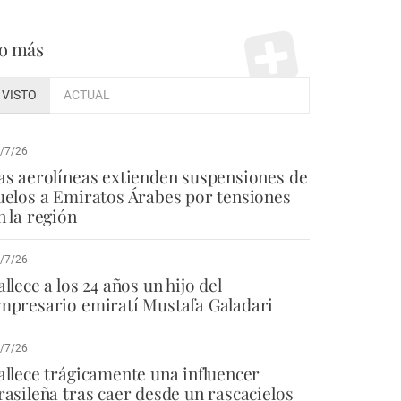
o más
VISTO
ACTUAL
/7/26
as aerolíneas extienden suspensiones de
uelos a Emiratos Árabes por tensiones
n la región
/7/26
allece a los 24 años un hijo del
mpresario emiratí Mustafa Galadari
/7/26
allece trágicamente una influencer
rasileña tras caer desde un rascacielos