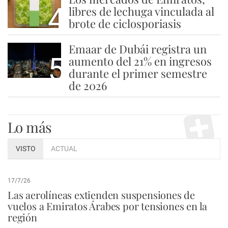
4
libres de lechuga vinculada al
brote de ciclosporiasis
Emaar de Dubái registra un
5
aumento del 21% en ingresos
durante el primer semestre
de 2026
Lo más
VISTO
ACTUAL
17/7/26
Las aerolíneas extienden suspensiones de
vuelos a Emiratos Árabes por tensiones en la
región