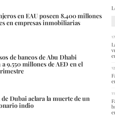
L
njeros en EAU poseen 8.400 millones
es en empresas inmobiliarias
17
L
v
e
sos de bancos de Abu Dhabi
 a 9.550 millones de AED en el
12
rimestre
F
e
11
a de Dubai aclara la muerte de un
F
onario indio
b
e