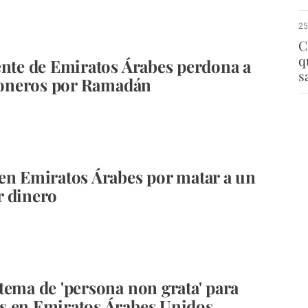
25
C
q
ente de Emiratos Árabes perdona a
s
sioneros por Ramadán
en Emiratos Árabes por matar a un
r dinero
tema de 'persona non grata' para
s en Emiratos Árabes Unidos