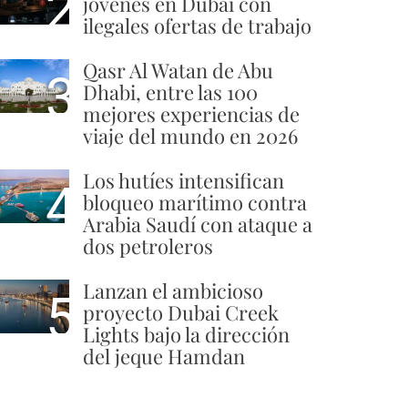
2
jóvenes en Dubái con
ilegales ofertas de trabajo
Qasr Al Watan de Abu
3
Dhabi, entre las 100
mejores experiencias de
viaje del mundo en 2026
Los hutíes intensifican
4
bloqueo marítimo contra
Arabia Saudí con ataque a
dos petroleros
Lanzan el ambicioso
5
proyecto Dubai Creek
Lights bajo la dirección
del jeque Hamdan