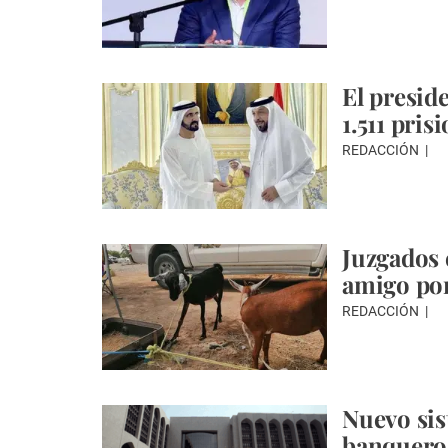
El presid
1.511 pri
REDACCIÓN
Juzgados 
amigo po
REDACCIÓN
Nuevo sis
banquero