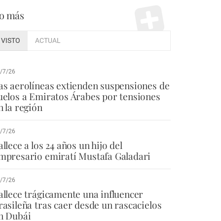
o más
VISTO
ACTUAL
/7/26
as aerolíneas extienden suspensiones de
uelos a Emiratos Árabes por tensiones
n la región
/7/26
allece a los 24 años un hijo del
mpresario emiratí Mustafa Galadari
/7/26
allece trágicamente una influencer
rasileña tras caer desde un rascacielos
n Dubái