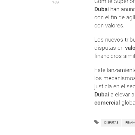
Comité Superior
7:36
Duba
i han anun
con el fin de ag
con valores.
Los nuevos tribu
disputas en
val
financieros simi
Este lanzamiento
los mecanismos 
justicia en el se
Dubai
a elevar 
comercial
globa
DISPUTAS
FINAN