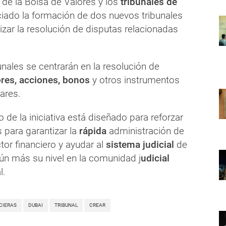
 de la Bolsa de Valores y los
tribunales de
ciado la formación de dos nuevos tribunales
ilizar la resolución de disputas relacionadas
nales se centrarán en la resolución de
ores, acciones, bonos
y otros instrumentos
lares.
 de la iniciativa está diseñado para reforzar
para garantizar la
rápida
administración de
ctor financiero y ayudar al
sistema judicial
de
aún más su nivel en la comunidad j
udicial
l.
CIERAS
DUBAI
TRIBUNAL
CREAR