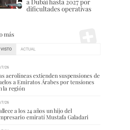
5
a Dubái hasta 2027 por
dificultades operativas
o más
VISTO
ACTUAL
/7/26
as aerolíneas extienden suspensiones de
uelos a Emiratos Árabes por tensiones
n la región
/7/26
allece a los 24 años un hijo del
mpresario emiratí Mustafa Galadari