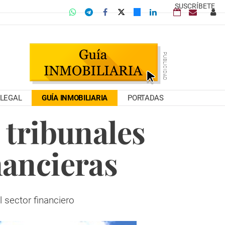
SUSCRÍBETE
LEGAL
GUÍA INMOBILIARIA
PORTADAS
 tribunales
nancieras
l sector financiero