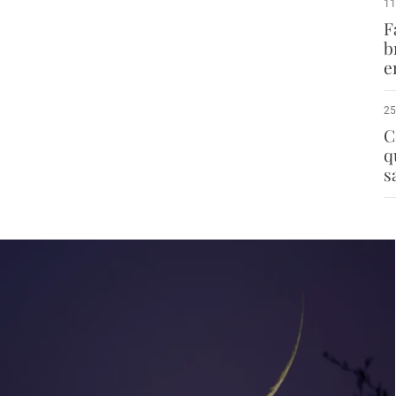
11
F
b
e
25
C
q
s