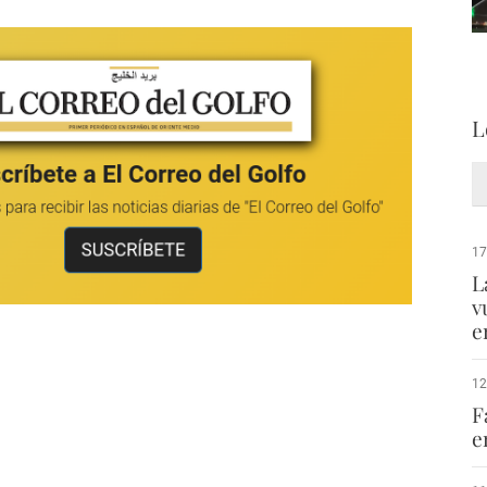
L
17
L
v
e
12
F
e