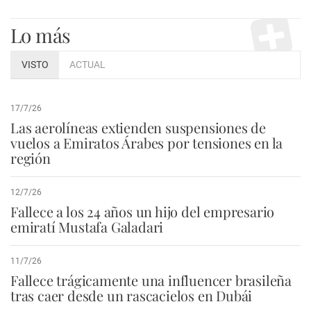
Lo más
VISTO
ACTUAL
17/7/26
Las aerolíneas extienden suspensiones de
vuelos a Emiratos Árabes por tensiones en la
región
12/7/26
Fallece a los 24 años un hijo del empresario
emiratí Mustafa Galadari
11/7/26
Fallece trágicamente una influencer brasileña
tras caer desde un rascacielos en Dubái