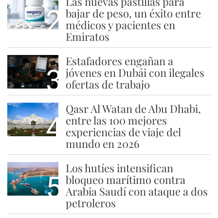
Las nuevas pastillas para
2
bajar de peso, un éxito entre
médicos y pacientes en
Emiratos
Estafadores engañan a
3
jóvenes en Dubái con ilegales
ofertas de trabajo
Qasr Al Watan de Abu Dhabi,
4
entre las 100 mejores
experiencias de viaje del
mundo en 2026
Los hutíes intensifican
5
bloqueo marítimo contra
Arabia Saudí con ataque a dos
petroleros