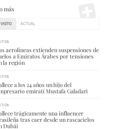
o más
VISTO
ACTUAL
/7/26
as aerolíneas extienden suspensiones de
uelos a Emiratos Árabes por tensiones
n la región
/7/26
allece a los 24 años un hijo del
mpresario emiratí Mustafa Galadari
/7/26
allece trágicamente una influencer
rasileña tras caer desde un rascacielos
n Dubái