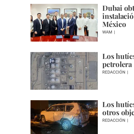
Dubai obt
instalaci
México
WAM
Los hutíe
petrolera 
REDACCIÓN
Los hutíe
otros obj
REDACCIÓN