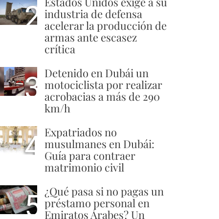
Estados Unidos exige a su
2
industria de defensa
acelerar la producción de
armas ante escasez
crítica
Detenido en Dubái un
3
motociclista por realizar
acrobacias a más de 290
km/h
Expatriados no
4
musulmanes en Dubái:
Guía para contraer
matrimonio civil
¿Qué pasa si no pagas un
5
préstamo personal en
Emiratos Árabes? Un