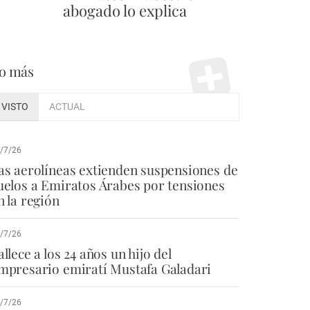
abogado lo explica
o más
VISTO
ACTUAL
/7/26
as aerolíneas extienden suspensiones de
uelos a Emiratos Árabes por tensiones
n la región
/7/26
allece a los 24 años un hijo del
mpresario emiratí Mustafa Galadari
/7/26