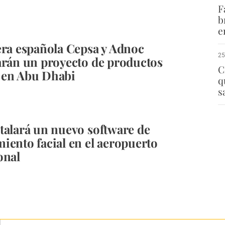
F
b
e
era española Cepsa y Adnoc
25
arán un proyecto de productos
C
 en Abu Dhabi
q
s
talará un nuevo software de
iento facial en el aeropuerto
onal