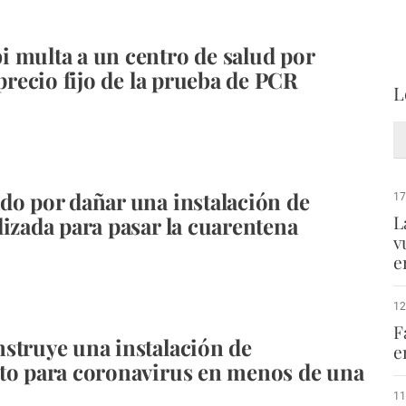
 multa a un centro de salud por
 precio fijo de la prueba de PCR
L
do por dañar una instalación de
17
L
lizada para pasar la cuarentena
v
e
12
F
struye una instalación de
e
to para coronavirus en menos de una
11