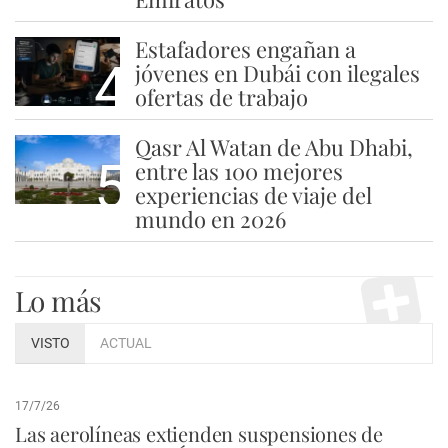
Estafadores engañan a
4
jóvenes en Dubái con ilegales
ofertas de trabajo
Qasr Al Watan de Abu Dhabi,
5
entre las 100 mejores
experiencias de viaje del
mundo en 2026
Lo más
VISTO
ACTUAL
17/7/26
Las aerolíneas extienden suspensiones de