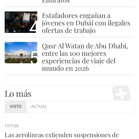
Estafadores engañan a
4
jóvenes en Dubái con ilegales
ofertas de trabajo
Qasr Al Watan de Abu Dhabi,
5
entre las 100 mejores
experiencias de viaje del
mundo en 2026
Lo más
VISTO
ACTUAL
17/7/26
Las aerolíneas extienden suspensiones de