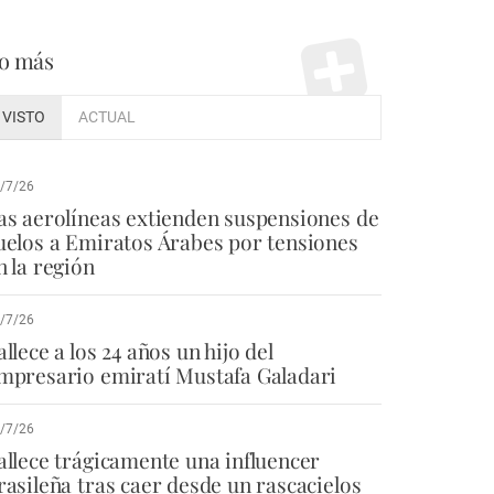
o más
VISTO
ACTUAL
/7/26
as aerolíneas extienden suspensiones de
uelos a Emiratos Árabes por tensiones
n la región
/7/26
allece a los 24 años un hijo del
mpresario emiratí Mustafa Galadari
/7/26
allece trágicamente una influencer
rasileña tras caer desde un rascacielos