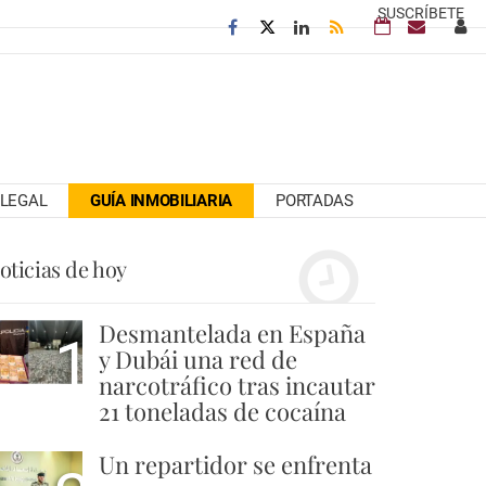
SUSCRÍBETE
LEGAL
GUÍA INMOBILIARIA
PORTADAS
oticias de hoy
Desmantelada en España
1
y Dubái una red de
narcotráfico tras incautar
21 toneladas de cocaína
Un repartidor se enfrenta