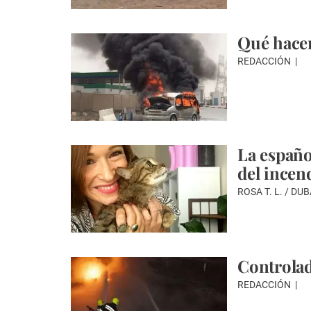
Qué hacer
REDACCIÓN
La españo
del incen
ROSA T. L. / DU
Controlad
REDACCIÓN