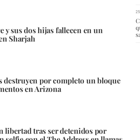
25
C
q
 y sus dos hijas fallecen en un
s
en Sharjah
s destruyen por completo un bloque
mentos en Arizona
n libertad tras ser detenidos por
n selfie con el The Address en llamas