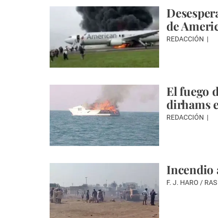
Desespera
de Americ
REDACCIÓN
El fuego 
dirhams 
REDACCIÓN
Incendio 
F. J. HARO / R