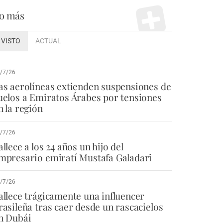
o más
VISTO
ACTUAL
/7/26
as aerolíneas extienden suspensiones de
uelos a Emiratos Árabes por tensiones
n la región
/7/26
allece a los 24 años un hijo del
mpresario emiratí Mustafa Galadari
/7/26
allece trágicamente una influencer
rasileña tras caer desde un rascacielos
n Dubái