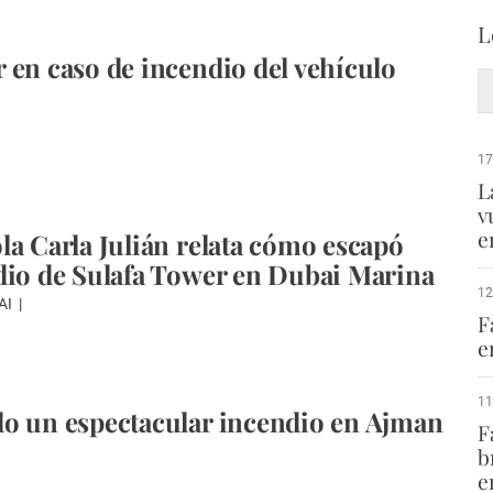
L
 en caso de incendio del vehículo
17
L
v
e
la Carla Julián relata cómo escapó
dio de Sulafa Tower en Dubai Marina
12
BAI
F
e
11
o un espectacular incendio en Ajman
F
b
e