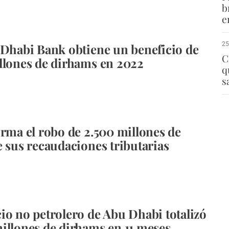
b
e
25
 Dhabi Bank obtiene un beneficio de
C
llones de dirhams en 2022
q
s
irma el robo de 2.500 millones de
e sus recaudaciones tributarias
io no petrolero de Abu Dhabi totalizó
illones de dirhams en 11 meses