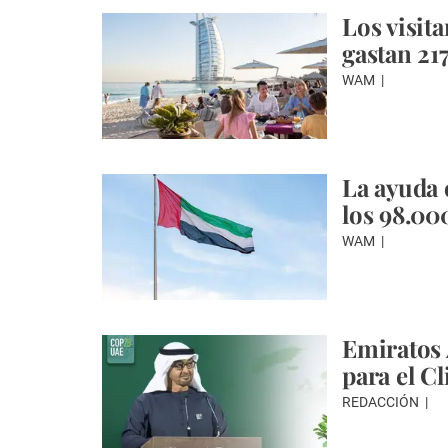
Los visit
gastan 21
WAM
La ayuda 
los 98.00
WAM
Emiratos
para el C
REDACCIÓN