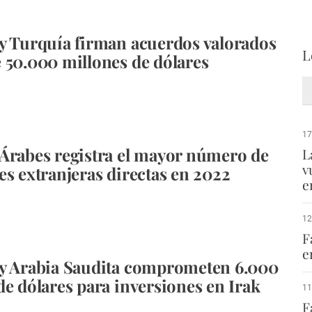
y Turquía firman acuerdos valorados
L
 50.000 millones de dólares
17
Árabes registra el mayor número de
L
v
es extranjeras directas en 2022
e
12
F
e
y Arabia Saudita comprometen 6.000
de dólares para inversiones en Irak
11
F