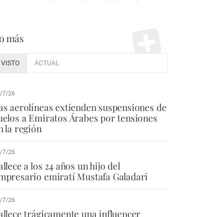
o más
VISTO
ACTUAL
/7/26
as aerolíneas extienden suspensiones de
uelos a Emiratos Árabes por tensiones
n la región
/7/26
allece a los 24 años un hijo del
mpresario emiratí Mustafa Galadari
/7/26
allece trágicamente una influencer