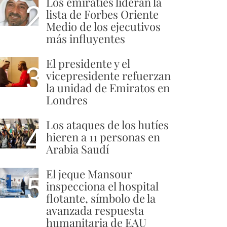
Los emiratíes lideran la
2
lista de Forbes Oriente
Medio de los ejecutivos
más influyentes
El presidente y el
3
vicepresidente refuerzan
la unidad de Emiratos en
Londres
Los ataques de los hutíes
4
hieren a 11 personas en
Arabia Saudí
El jeque Mansour
5
inspecciona el hospital
flotante, símbolo de la
avanzada respuesta
humanitaria de EAU