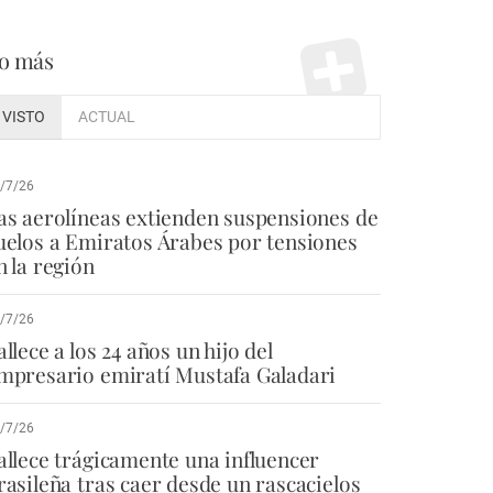
o más
VISTO
ACTUAL
/7/26
as aerolíneas extienden suspensiones de
uelos a Emiratos Árabes por tensiones
n la región
/7/26
allece a los 24 años un hijo del
mpresario emiratí Mustafa Galadari
/7/26
allece trágicamente una influencer
rasileña tras caer desde un rascacielos