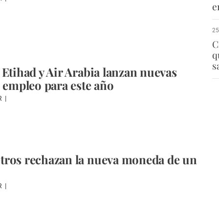
e
25
C
q
s
 Etihad y Air Arabia lanzan nuevas
e empleo para este año
R
tros rechazan la nueva moneda de un
R