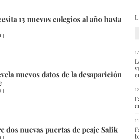
L
esita 13 nuevos colegios al año hasta
R
17
L
v
vela nuevos datos de la desaparición
e
e
12
R
F
e
11
e dos nuevas puertas de peaje Salik
F
b
R