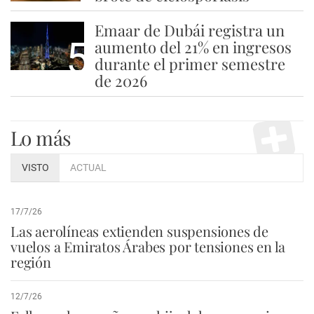
Emaar de Dubái registra un
5
aumento del 21% en ingresos
durante el primer semestre
de 2026
Lo más
VISTO
ACTUAL
17/7/26
Las aerolíneas extienden suspensiones de
vuelos a Emiratos Árabes por tensiones en la
región
12/7/26