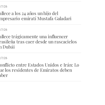
/7/26
allece a los 24 años un hijo del
mpresario emiratí Mustafa Galadari
/7/26
allece trágicamente una influencer
rasileña tras caer desde un rascacielos
n Dubái
/7/26
onflicto entre Estados Unidos e Irán: Lo
ue los residentes de Emiratos deben
aber