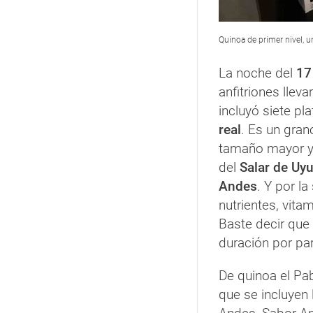
Quinoa de primer nivel, 
La noche del
17
anfitriones llev
incluyó siete p
real
. Es un grano
tamaño mayor y 
del
Salar de Uyu
Andes
. Y por la
nutrientes, vita
Baste decir que
duración por pa
De quinoa el Pab
que se incluyen 