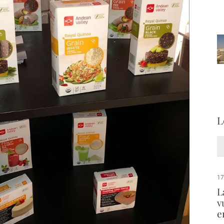
L
17
L
v
e