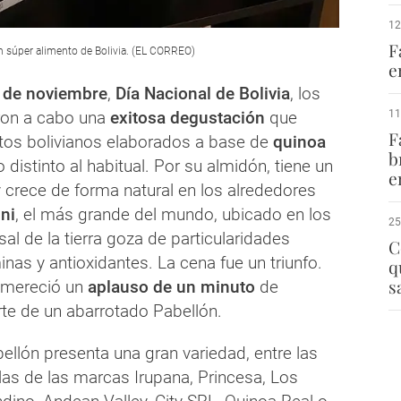
12
F
un súper alimento de Bolivia. (EL CORREO)
e
 de noviembre
,
Día Nacional de Bolivia
, los
11
aron a cabo una
exitosa degustación
que
F
latos bolivianos elaborados a base de
quinoa
b
 distinto al habitual. Por su almidón, tiene un
e
crece de forma natural en los alrededores
ni
, el más grande del mundo, ubicado en los
25
 sal de la tierra goza de particularidades
C
minas y antioxidantes. La cena fue un triunfo.
q
s
 mereció un
aplauso de un minuto
de
rte de un abarrotado Pabellón.
ellón presenta una gran variedad, entre las
las de las marcas Irupana, Princesa, Los