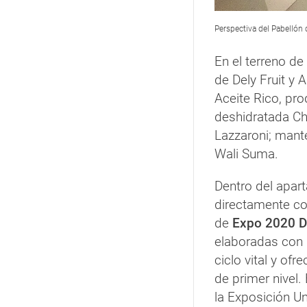
Perspectiva del Pabellón
En el terreno d
de Dely Fruit y 
Aceite Rico, pro
deshidratada Cha
Lazzaroni; mante
Wali Suma.
Dentro del apar
directamente co
de
Expo 2020 D
elaboradas con 
ciclo vital y ofr
de primer nivel.
la Exposición U