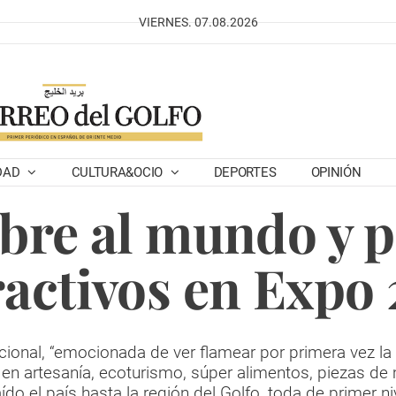
VIERNES. 07.08.2026
DAD
CULTURA&OCIO
DEPORTES
OPINIÓN
abre al mundo y 
ractivos en Expo
ional, “emocionada de ver flamear por primera vez la b
 en artesanía, ecoturismo, súper alimentos, piezas de
aído el país hasta la región del Golfo, toda de primer ni