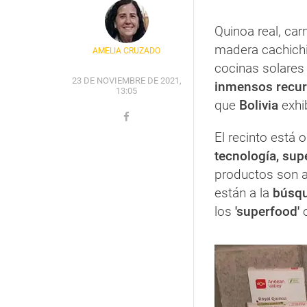
Quinoa real, car
madera cachichi
AMELIA CRUZADO
cocinas solares 
23 DE NOVIEMBRE DE 2021,
inmensos recurs
13:05
que
Bolivia
exhi
El recinto está 
tecnología, sup
productos son a
están a la
búsqu
los
'superfood'
o