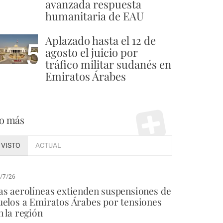
avanzada respuesta
humanitaria de EAU
Aplazado hasta el 12 de
5
agosto el juicio por
tráfico militar sudanés en
Emiratos Árabes
o más
VISTO
ACTUAL
/7/26
as aerolíneas extienden suspensiones de
uelos a Emiratos Árabes por tensiones
n la región