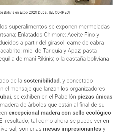
 de Bolivia en Expo 2020 Dubai. (EL CORREO)
e los superalimentos se exponen mermeladas
Artsana; Enlatados Chimore; Aceite Fino y
ducidos a partir del girasol; carne de cabra
cabrito; miel de Tariquia y Apaz; pasta
quilla de maní Rikinis; o la castaña boliviana
tado de la
sostenibilidad
, y conectado
n el mensaje que lanzan los organizadores
ubai
, se exhiben en el Pabellón
piezas únicas
madera de árboles que están al final de su
ecen
excepcional madera con sello ecológico
 El resultado, tal como ahora se puede ver en
niversal, son unas
mesas impresionantes
y