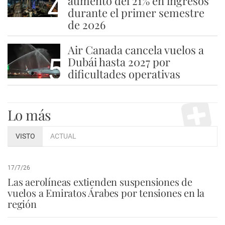
4
aumento del 21% en ingresos
durante el primer semestre
de 2026
Air Canada cancela vuelos a
5
Dubái hasta 2027 por
dificultades operativas
Lo más
VISTO
ACTUAL
17/7/26
Las aerolíneas extienden suspensiones de
vuelos a Emiratos Árabes por tensiones en la
región