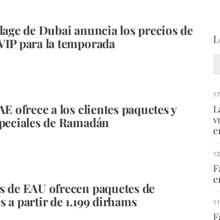
llage de Dubai anuncia los precios de
L
VIP para la temporada
17
AE ofrece a los clientes paquetes y
L
v
speciales de Ramadán
e
12
F
e
s de EAU ofrecen paquetes de
s a partir de 1.199 dirhams
11
F