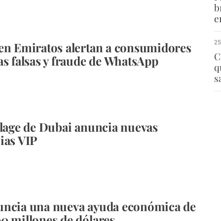
b
e
25
en Emiratos alertan a consumidores
C
as falsas y fraude de WhatsApp
q
s
llage de Dubai anuncia nuevas
ias VIP
uncia una nueva ayuda económica de
0 millones de dólares