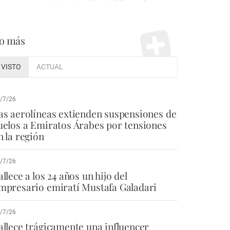
o más
VISTO
ACTUAL
/7/26
as aerolíneas extienden suspensiones de
uelos a Emiratos Árabes por tensiones
n la región
/7/26
allece a los 24 años un hijo del
mpresario emiratí Mustafa Galadari
/7/26
allece trágicamente una influencer