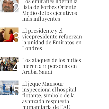
Los emiratíes lideran la
2
lista de Forbes Oriente
Medio de los ejecutivos
más influyentes
El presidente y el
3
vicepresidente refuerzan
la unidad de Emiratos en
Londres
Los ataques de los hutíes
4
hieren a 11 personas en
Arabia Saudí
El jeque Mansour
5
inspecciona el hospital
flotante, símbolo de la
avanzada respuesta
humanitaria de EAU