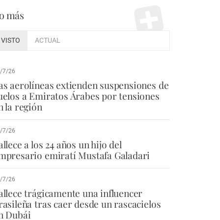
o más
VISTO
ACTUAL
/7/26
as aerolíneas extienden suspensiones de
uelos a Emiratos Árabes por tensiones
n la región
/7/26
allece a los 24 años un hijo del
mpresario emiratí Mustafa Galadari
/7/26
allece trágicamente una influencer
rasileña tras caer desde un rascacielos
n Dubái