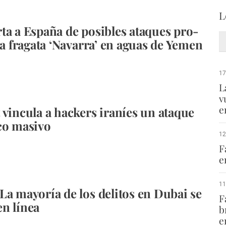
L
ta a España de posibles ataques pro-
la fragata ‘Navarra’ en aguas de Yemen
17
L
v
e
 vincula a hackers iraníes un ataque
co masivo
12
F
e
11
La mayoría de los delitos en Dubai se
F
n línea
b
e