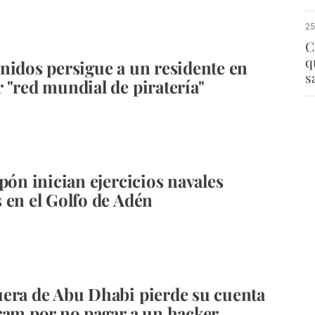
25
C
q
nidos persigue a un residente en
s
 "red mundial de piratería"
pón inician ejercicios navales
 en el Golfo de Adén
era de Abu Dhabi pierde su cuenta
ram por no pagar a un hacker