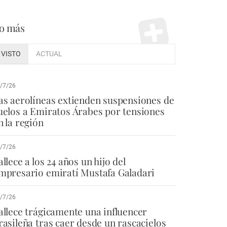
o más
VISTO
ACTUAL
/7/26
as aerolíneas extienden suspensiones de
uelos a Emiratos Árabes por tensiones
n la región
/7/26
allece a los 24 años un hijo del
mpresario emiratí Mustafa Galadari
/7/26
allece trágicamente una influencer
rasileña tras caer desde un rascacielos