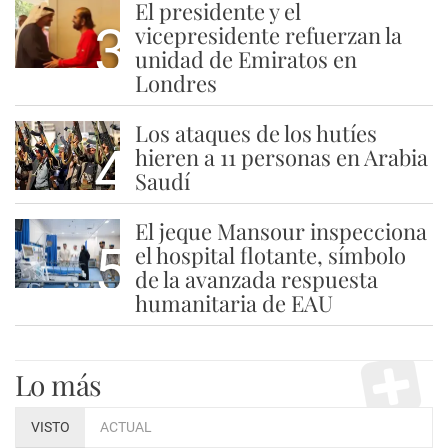
El presidente y el
3
vicepresidente refuerzan la
unidad de Emiratos en
Londres
Los ataques de los hutíes
4
hieren a 11 personas en Arabia
Saudí
El jeque Mansour inspecciona
5
el hospital flotante, símbolo
de la avanzada respuesta
humanitaria de EAU
Lo más
VISTO
ACTUAL