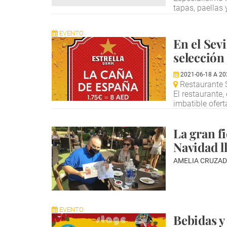
tapas, paellas
EVENTO
En el Sevi
selección
2021-06-18
A
20
Restaurante Se
El restaurante
imbatible ofert
La gran fi
Navidad l
AMELIA CRUZAD
EVENTO
Bebidas y 