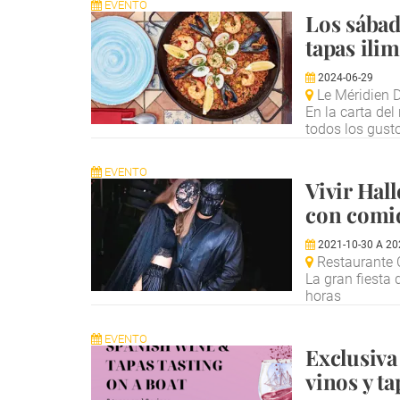
EVENTO
Los sábad
tapas ili
2024-06-29
Le Méridien D
En la carta del
todos los gust
EVENTO
Vivir Hal
con comid
2021-10-30
A
20
Restaurante 
La gran fiesta 
horas
EVENTO
Exclusiva
vinos y ta