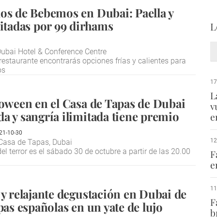
os de Bebemos en Dubai: Paella y
mitadas por 99 dirhams
L
ubai Hotel & Conference Centre
 restaurante encontrarás opciones frías y calientes para
os
17
L
loween en el Casa de Tapas de Dubai
v
a y sangría ilimitada tiene premio
e
21-10-30
12
Casa de Tapas, Dubai
del terror es el sábado 30 de octubre a partir de las 20.00
F
e
11
 y relajante degustación en Dubai de
F
pas españolas en un yate de lujo
b