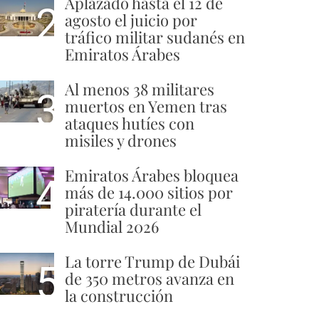
Aplazado hasta el 12 de
2
agosto el juicio por
tráfico militar sudanés en
Emiratos Árabes
Al menos 38 militares
3
muertos en Yemen tras
ataques hutíes con
misiles y drones
Emiratos Árabes bloquea
4
más de 14.000 sitios por
piratería durante el
Mundial 2026
La torre Trump de Dubái
5
de 350 metros avanza en
la construcción