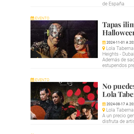
de España
EVENTO
Tapas ili
Hallowee
2024-11-01
A
20
Lola Taberna 
Heights - Duba
Además de saci
estupendos pr
EVENTO
No puedes
Lola Tab
2024-08-17
A
20
Lola Taberna
A un precio ge
disfruta de ar