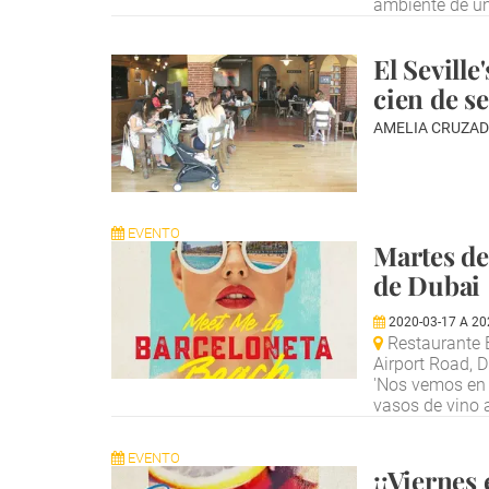
ambiente de u
El Seville
cien de s
AMELIA CRUZAD
EVENTO
Martes de
de Dubai
2020-03-17
A
20
Restaurante B
Airport Road, 
'Nos vemos en l
vasos de vino
EVENTO
¡¡Viernes 