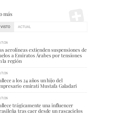
o más
VISTO
ACTUAL
/7/26
as aerolíneas extienden suspensiones de
uelos a Emiratos Árabes por tensiones
n la región
/7/26
allece a los 24 años un hijo del
mpresario emiratí Mustafa Galadari
/7/26
allece trágicamente una influencer
rasileña tras caer desde un rascacielos