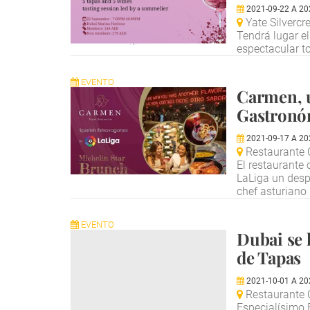
2021-09-22
A
20
Yate Silvercr
Tendrá lugar e
espectacular t
EVENTO
Carmen, u
Gastronó
2021-09-17
A
20
Restaurante C
El restaurante 
LaLiga un desp
chef asturiano 
EVENTO
Dubai se 
de Tapas
2021-10-01
A
20
Restaurante 
Especialísimo 