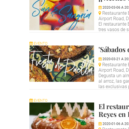
2020-03-06
A
20
Restaurante B
Airport Road, 
El restaurante
tres vasos de 
EVENTO
'Sábados 
2020-03-21
A
20
Restaurante 
Airport Road, 
Degusta un almu
al arroz, las g
las exclusivas
EVENTO
El restau
Reyes en 
2020-01-06
A
20