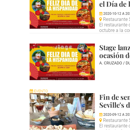
el Día de
2020-10-12
A
20
Restaurante S
El restaurante 
octubre a la c
Stage lan
ocasión d
A. CRUZADO / D
EVENTO
Fin de se
Seville's 
2020-09-12
A
20
Restaurante Se
El restaurante 