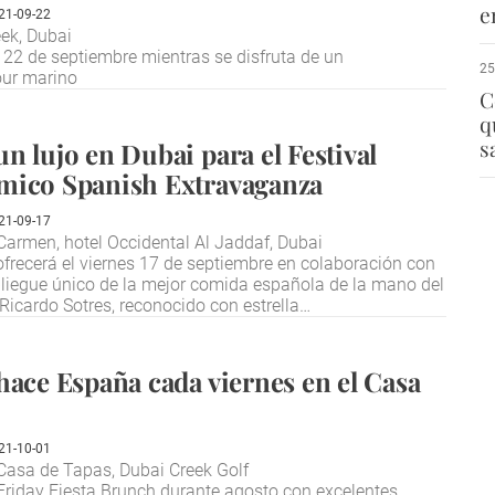
e
21-09-22
eek, Dubai
l 22 de septiembre mientras se disfruta de un
25
our marino
C
q
s
n lujo en Dubai para el Festival
mico Spanish Extravaganza
21-09-17
armen, hotel Occidental Al Jaddaf, Dubai
ofrecerá el viernes 17 de septiembre en colaboración con
liegue único de la mejor comida española de la mano del
Ricardo Sotres, reconocido con estrella…
hace España cada viernes en el Casa
21-10-01
Casa de Tapas, Dubai Creek Golf
Friday Fiesta Brunch durante agosto con excelentes