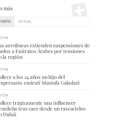
o más
VISTO
ACTUAL
/7/26
as aerolíneas extienden suspensiones de
uelos a Emiratos Árabes por tensiones
n la región
/7/26
allece a los 24 años un hijo del
mpresario emiratí Mustafa Galadari
/7/26
allece trágicamente una influencer
rasileña tras caer desde un rascacielos
n Dubái