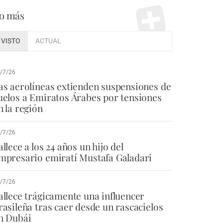
o más
VISTO
ACTUAL
/7/26
as aerolíneas extienden suspensiones de
uelos a Emiratos Árabes por tensiones
n la región
/7/26
allece a los 24 años un hijo del
mpresario emiratí Mustafa Galadari
/7/26
allece trágicamente una influencer
rasileña tras caer desde un rascacielos
n Dubái