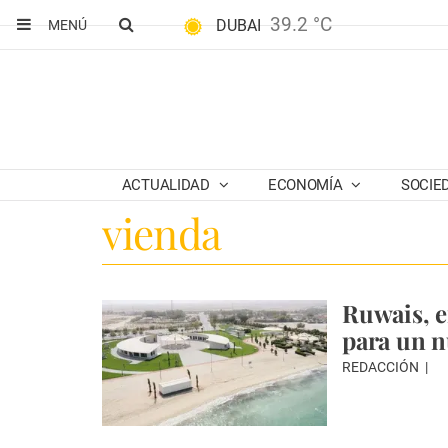
39.2 °C
DUBAI
MENÚ
ACTUALIDAD
ECONOMÍA
SOCIE
vienda
Ruwais, e
para un n
REDACCIÓN