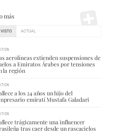
o más
VISTO
ACTUAL
/7/26
as aerolíneas extienden suspensiones de
uelos a Emiratos Árabes por tensiones
n la región
/7/26
allece a los 24 años un hijo del
mpresario emiratí Mustafa Galadari
/7/26
allece trágicamente una influencer
rasileña tras caer desde un rascacielos