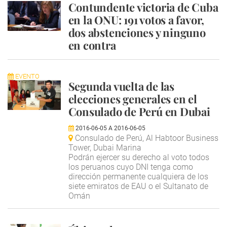
Contundente victoria de Cuba
en la ONU: 191 votos a favor,
dos abstenciones y ninguno
en contra
EVENTO
Segunda vuelta de las
elecciones generales en el
Consulado de Perú en Dubai
2016-06-05
A
2016-06-05
Consulado de Perú, Al Habtoor Business
Tower, Dubai Marina
Podrán ejercer su derecho al voto todos
los peruanos cuyo DNI tenga como
dirección permanente cualquiera de los
siete emiratos de EAU o el Sultanato de
Omán