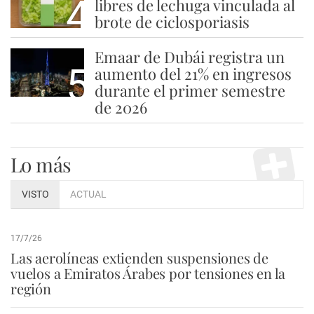
4
libres de lechuga vinculada al
brote de ciclosporiasis
Emaar de Dubái registra un
5
aumento del 21% en ingresos
durante el primer semestre
de 2026
Lo más
VISTO
ACTUAL
17/7/26
Las aerolíneas extienden suspensiones de
vuelos a Emiratos Árabes por tensiones en la
región