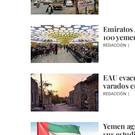
Emiratos 
100 yemen
REDACCIÓN
EAU evacu
varados e
REDACCIÓN
Yemen agr
sus estud