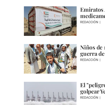
Emiratos 
medicame
REDACCIÓN
Niños de 
guerra d
REDACCIÓN
El "pelig
golpear Y
REDACCIÓN