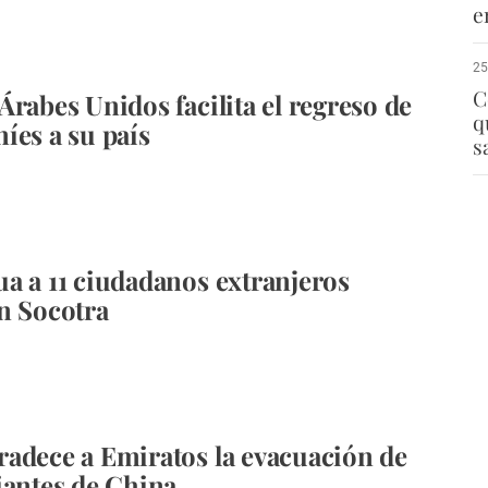
e
25
C
Árabes Unidos facilita el regreso de
q
íes a su país
s
a a 11 ciudadanos extranjeros
n Socotra
adece a Emiratos la evacuación de
iantes de China