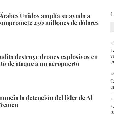
L
Árabes Unidos amplía su ayuda a
ompromete 230 millones de dólares
17
L
udita destruye drones explosivos en
v
e
nto de ataque a un aeropuerto
12
F
e
uncia la detención del líder de Al
11
 Yemen
F
b