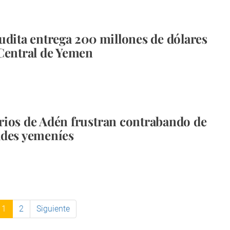
udita entrega 200 millones de dólares
Central de Yemen
ios de Adén frustran contrabando de
ades yemeníes
1
2
Siguiente