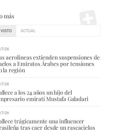
o más
VISTO
ACTUAL
/7/26
as aerolíneas extienden suspensiones de
uelos a Emiratos Árabes por tensiones
n la región
/7/26
allece a los 24 años un hijo del
mpresario emiratí Mustafa Galadari
/7/26
allece trágicamente una influencer
rasileña tras caer desde un rascacielos