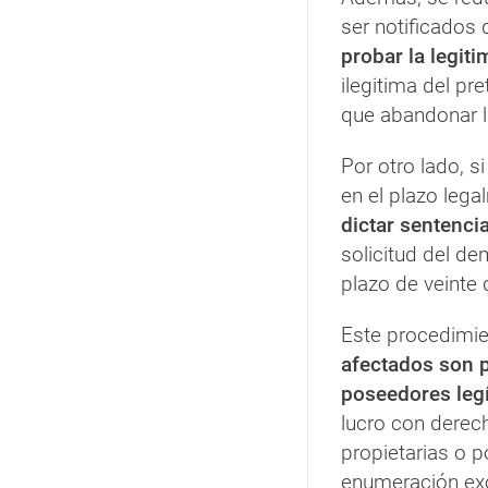
ser notificados
probar la legit
ilegitima del pr
que abandonar l
Por otro lado, 
en el plazo lega
dictar sentenc
solicitud del de
plazo de veinte
Este procedimie
afectados son p
poseedores leg
lucro con derec
propietarias o p
enumeración ex