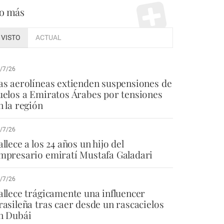
o más
VISTO
ACTUAL
/7/26
as aerolíneas extienden suspensiones de
uelos a Emiratos Árabes por tensiones
n la región
/7/26
allece a los 24 años un hijo del
mpresario emiratí Mustafa Galadari
/7/26
allece trágicamente una influencer
rasileña tras caer desde un rascacielos
n Dubái