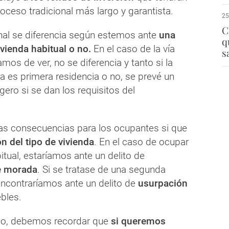
proceso tradicional más largo y garantista.
25
C
nal se diferencia según estemos ante
una
q
vienda habitual o no.
En el caso de la vía
s
amos de ver, no se diferencia y tanto si la
a es primera residencia o no, se prevé un
gero si se dan los requisitos del
 las consecuencias para los ocupantes si que
n del tipo de vivienda
. En el caso de ocupar
itual, estaríamos ante un delito de
e morada
. Si se tratase de una segunda
encontraríamos ante un delito de
usurpación
ebles.
aso, debemos recordar que
si queremos