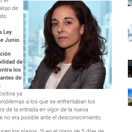
, el
lojo de
ido
a Ley
de Junio.
ación
bilidad de
ontra los
antes de
a
ositiva ya
problemas a los que se enfrentaban los
es de la entrada en vigor de la nueva
e no era posible ante el desconocimiento.
en los plazos. Si en el plazo de 5 días de