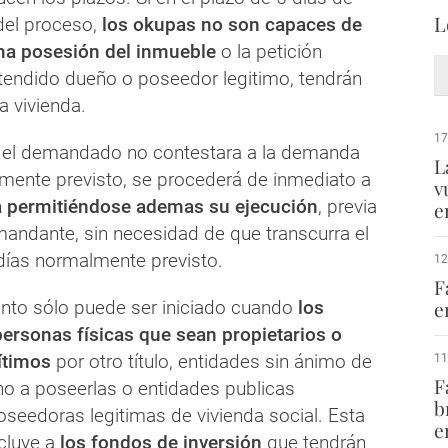
L
 del proceso,
los okupas no son capaces de
ima posesión del inmueble
o la petición
etendido dueño o poseedor legitimo, tendrán
a vivienda.
17
si el demandado no contestara a la demanda
L
lmente previsto, se procederá de inmediato a
v
ia permitiéndose ademas su ejecución
, previa
e
mandante, sin necesidad de que transcurra el
 días normalmente previsto.
12
F
nto sólo puede ser iniciado cuando
los
e
ersonas físicas que sean propietarios o
ítimos
por otro título, entidades sin ánimo de
11
F
ho a poseerlas o entidades publicas
b
oseedoras legitimas de vivienda social. Esta
e
cluye a
los fondos de inversión
que tendrán