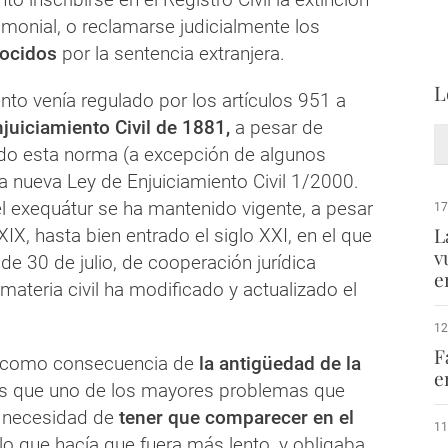
imonial, o reclamarse judicialmente los
ocidos
por la sentencia extranjera.
L
nto venía regulado por los artículos 951 a
juiciamiento Civil de 1881,
a pesar de
do esta norma (a excepción de algunos
a nueva Ley de Enjuiciamiento Civil 1/2000.
el exequátur se ha mantenido vigente, a pesar
17
L
XIX, hasta bien entrado el siglo XXI, en el que
v
de 30 de julio, de cooperación jurídica
e
 materia civil ha modificado y actualizado el
12
F
 como consecuencia de
la antigüedad de la
e
 que uno de los mayores problemas que
a necesidad de
tener que comparecer en el
11
 lo que hacía que fuera más lento, y obligaba