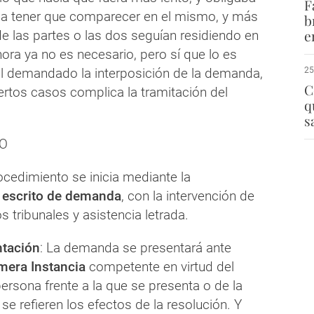
F
a tener que comparecer en el mismo, y más
b
e
e las partes o las dos seguían residiendo en
hora ya no es necesario, pero sí que lo es
 al demandado la interposición de la demanda,
25
C
ertos casos complica la tramitación del
q
s
O
rocedimiento se inicia mediante la
escrito de demanda
, con la intervención de
s tribunales y asistencia letrada.
ntación
: La demanda se presentará ante
mera Instancia
competente en virtud del
persona frente a la que se presenta o de la
se refieren los efectos de la resolución. Y