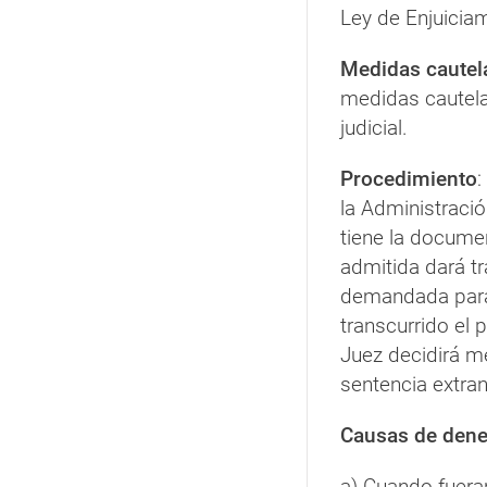
Ley de Enjuiciam
Medidas cautel
medidas cautelar
judicial.
Procedimiento
:
la Administraci
tiene la docume
admitida dará tr
demandada para
transcurrido el 
Juez decidirá m
sentencia extran
Causas de dene
a) Cuando fueran