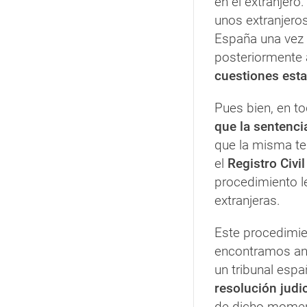
en el extranjero
unos extranjeros
España una vez 
posteriormente a
cuestiones esta
Pues bien, en t
que la sentenci
que la misma te
el
Registro Civil
procedimiento l
extranjeras.
Este procedimi
encontramos ant
un tribunal espa
resolución judic
de dicho momento