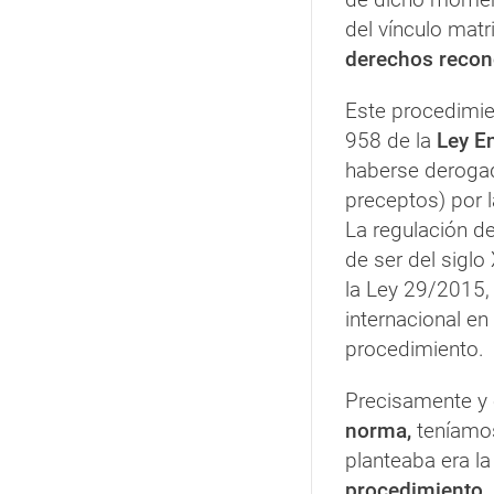
del vínculo matr
derechos recon
Este procedimie
958 de la
Ley En
haberse deroga
preceptos) por l
La regulación d
de ser del siglo 
la Ley 29/2015, 
internacional en
procedimiento.
Precisamente y
norma,
teníamos
planteaba era l
procedimiento
,