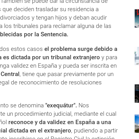
. También se puede dar la circunstancia de
 que deciden trasladar su residencia a
divorciados y tengan hijos y deban acudir
 los tribunales para reclamar alguna de las
blecidas por la Sentencia.
odos estos casos
el problema surge debido a
a es dictada por un tribunal extranjero
y para
nga validez en España y pueda ser inscrita en
 Central
, tiene que pasar previamente por un
egal de reconocimiento de resoluciones
ento se denomina
"exequátur".
Nos
e un procedimiento judicial, mediante el cual
ñol
reconoce y da validez en España a una
ial dictada en el extranjero
, pudiendo a partir
 inscribirse en el Registro Civil la extinción