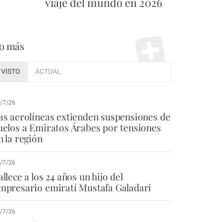
viaje del mundo en 2026
o más
VISTO
ACTUAL
/7/26
as aerolíneas extienden suspensiones de
uelos a Emiratos Árabes por tensiones
n la región
/7/26
allece a los 24 años un hijo del
mpresario emiratí Mustafa Galadari
/7/26