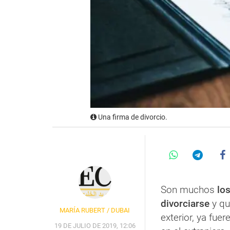
Una firma de divorcio.
Son muchos
lo
divorciarse
y qu
MARÍA RUBERT / DUBAI
exterior, ya fue
19 DE JULIO DE 2019, 12:06