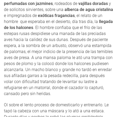
perfumadas con jazmines
, rodeados de
vajillas doradas
y
de solícitos sirvientes, sobre una
alberca de agua cristalina
e impregnados de
exóticas fragancias
, el relato de un
hombre que esperaba en el desierto, día tras día, la
llegada
de los halcones
. El hombre confiaba que el frío de las
estepas rusas despidiese una manada de las preciadas
aves hacia la calidez de sus dunas. Después de paciente
espera, a la sombra de un arbusto, observó una estampida
de palomas, el mejor indicio de la presencia de las temibles
aves de presa. A una mansa paloma le ató una trampa con
pesos de plomo y la colocó donde los halcones pudiesen
alcanzarla. Un macho blanco y grande no tardó en enredar
sus afiladas garras a la pesada redecilla, para después
volar con dificultad tratando de levantar su lastre a
refugiarse en un matorral, donde el cazador lo capturó,
cansado pero sin heridas.
Oí sobre el lento proceso de domesticarlo y entrenarlo. Le
tapó la cabeza con una máscara y lo ató a una estaca.
Durante días y noches le sobó las plumas repitiéndole