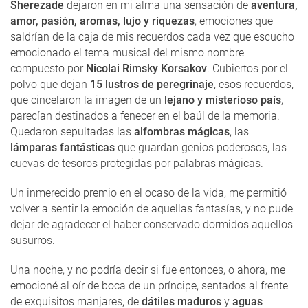
Sherezade
dejaron en mi alma una sensación de
aventura,
amor, pasión, aromas, lujo y riquezas
, emociones que
saldrían de la caja de mis recuerdos cada vez que escucho
emocionado el tema musical del mismo nombre
compuesto por
Nicolai Rimsky Korsakov
. Cubiertos por el
polvo que dejan
15 lustros de peregrinaje
, esos recuerdos,
que cincelaron la imagen de un
lejano y misterioso país
,
parecían destinados a fenecer en el baúl de la memoria.
Quedaron sepultadas las
alfombras mágicas
, las
lámparas fantásticas
que guardan genios poderosos, las
cuevas de tesoros protegidas por palabras mágicas.
Un inmerecido premio en el ocaso de la vida, me permitió
volver a sentir la emoción de aquellas fantasías, y no pude
dejar de agradecer el haber conservado dormidos aquellos
susurros.
Una noche, y no podría decir si fue entonces, o ahora, me
emocioné al oír de boca de un príncipe, sentados al frente
de exquisitos manjares, de
dátiles maduros
y
aguas