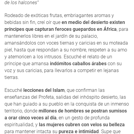
de los halcones"
Rodeado de exóticas frutas, embriagantes aromas y
bebidas sin fin, creí oír que
en medio del desierto existen
príncipes que capturan feroces guepardos en África
, para
mantenerlos libres en el jardín de su palacio,
amansándolos con voces tiernas y caricias en su moteada
piel, hasta que respondan a su nombre, respeten a su amo
y atemoricen a los intrusos. Escuché el relato de un
príncipe que amansa
indómitos caballos árabes
con su
voz y sus caricias, para llevarlos a competir en lejanas
tierras.
Escuché
lecciones del Islam
, que confirman las
enseñanzas del Profeta, salidas del inhóspito desierto, las
que han guiado a su pueblo en la conquista de un inmenso
territorio, donde
millones de hombres se postran sumisos
a orar cinco veces al día
, en un gesto de profunda
espiritualidad, y
las mujeres cubren con velos su belleza
para mantener intacta su
pureza e intimidad
. Supe que