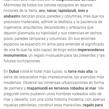
Mármoles de todos los colores recogidos en lejanos
rincones de la tierra,
oro, nácar, lapislázuli, ónix y
alabastro
decoran pisos, paredes y columnas; más que los
preciosos materiales, admiré la destreza y la paciencia de
ingenieros, arquitectos, decoradores y artesanos que
dejaron plasmada su habilidad y sus creencias en techos,
pisos, paredes lámparas y columnas. En sus enormes
espacios se expandió mi alma para entender el significado
de una fe que ha sido capaz de erigir estos
imperecederos
monumentos
, un regalo invaluable para las presentes y las
futuras civilizaciones.
En
Dubai
visité el hotel más lujoso, la
torre más alta
, la
selva de rascacielos más impresionante, las avenidas más
modernas. Observé las inmensas urbanizaciones en forma
de palmera y
mapamundi en terrenos robados al mar
. Me
pregunté cómo pudieron unos hombres rodeados sólo de
mar y desierto, con una corta historia moderna, con apenas
riquezas petroleras, construir esas maravillas,
regalo para