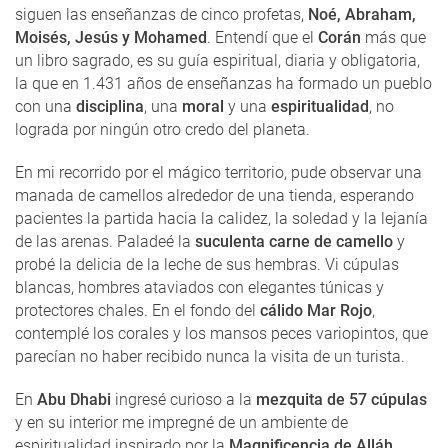
siguen las enseñanzas de cinco profetas,
Noé, Abraham,
Moisés, Jesús y Mohamed
. Entendí que el
Corán
más que
un libro sagrado, es su guía espiritual, diaria y obligatoria,
la que en 1.431 años de enseñanzas ha formado un pueblo
con una
disciplina
, una
moral
y una
espiritualidad
, no
lograda por ningún otro credo del planeta.
En mi recorrido por el mágico territorio, pude observar una
manada de camellos alrededor de una tienda, esperando
pacientes la partida hacia la calidez, la soledad y la lejanía
de las arenas. Paladeé la
suculenta carne de camello
y
probé la delicia de la leche de sus hembras. Vi cúpulas
blancas, hombres ataviados con elegantes túnicas y
protectores chales. En el fondo del
cálido Mar Rojo
,
contemplé los corales y los mansos peces variopintos, que
parecían no haber recibido nunca la visita de un turista.
En
Abu Dhabi
ingresé curioso a la
mezquita de 57 cúpulas
y en su interior me impregné de un ambiente de
espiritualidad inspirado por la
Magnificencia de Alláh
.