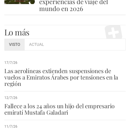
experiencias de viaje del
mundo en 2026
Lo más
VISTO
ACTUAL
17/7/26
Las aerolíneas extienden suspensiones de
vuelos a Emiratos Árabes por tensiones en la
región
12/7/26
Fallece a los 24 años un hijo del empresario
emiratí Mustafa Galadari
11/7/26