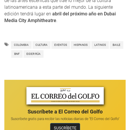
de las artes escénicas que trae lo mejor de la cultura
latinoamericana a esta parte del mundo. La siguiente
edición tendrá lugar en
abril del próximo año en Dubai
Media City Amphitheatre
.
COLOMBIA
CULTURA
EVENTOS
HISPANOS
LATINOS
BAILE
BNF
EIDER RÚA