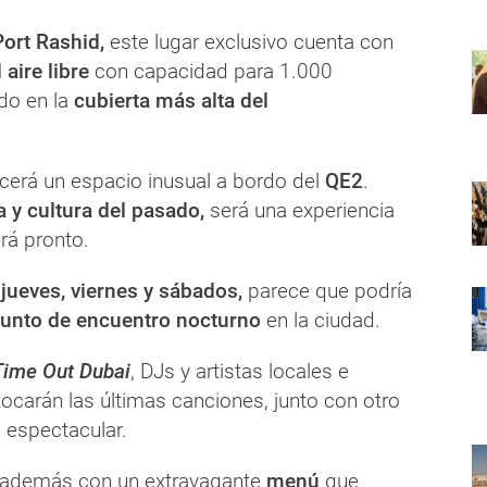
Port Rashid,
este lugar exclusivo cuenta con
 aire libre
con capacidad para 1.000
do en la
cubierta más alta del
cerá un espacio inusual a bordo del
QE2
.
a y cultura del pasado,
será una experiencia
rá pronto.
s
jueves, viernes y sábados,
parece que podría
unto de encuentro nocturno
en la ciudad.
Time Out Dubai
, DJs y artistas locales e
tocarán las últimas canciones, junto con otro
o
espectacular.
 además con un extravagante
menú
que