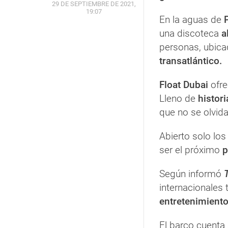
29 DE SEPTIEMBRE DE 2021,
19:07
En la aguas de
una discoteca
al
personas, ubica
transatlántico.
Float Dubai
ofre
Lleno de
histori
que no se olvida
Abierto solo lo
ser el próximo
p
Según informó
internacionales 
entretenimient
El barco cuenta