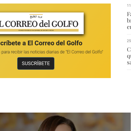
11
F
b
e
25
C
q
s