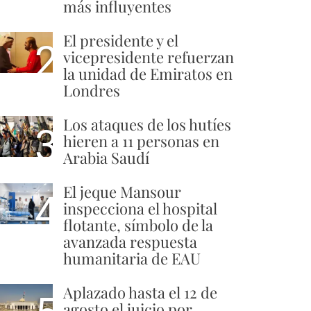
más influyentes
El presidente y el
2
vicepresidente refuerzan
la unidad de Emiratos en
Londres
Los ataques de los hutíes
3
hieren a 11 personas en
Arabia Saudí
El jeque Mansour
4
inspecciona el hospital
flotante, símbolo de la
avanzada respuesta
humanitaria de EAU
Aplazado hasta el 12 de
agosto el juicio por