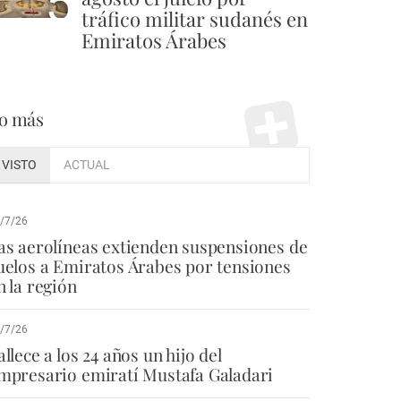
5
tráfico militar sudanés en
Emiratos Árabes
o más
VISTO
ACTUAL
/7/26
as aerolíneas extienden suspensiones de
uelos a Emiratos Árabes por tensiones
n la región
/7/26
allece a los 24 años un hijo del
mpresario emiratí Mustafa Galadari