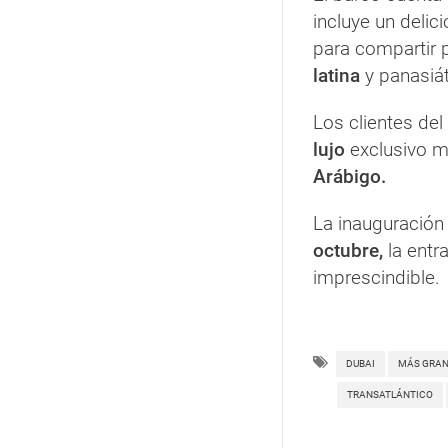
incluye un delic
para compartir 
latina
y panasiát
Los clientes del
lujo
exclusivo mi
Arábigo.
La inauguración 
octubre,
la entra
imprescindible.
DUBAI
MÁS GRA
TRANSATLÁNTICO