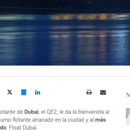
N
flotante de
Dubai
, el QE2, le da la bienvenida al
urno flotante atracado en la ciudad y al
más
ndo
: Float Dubai.