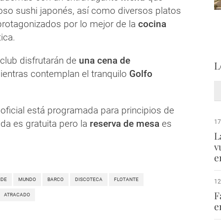
ioso sushi japonés, así como diversos platos
protagonizados por lo mejor de la
cocina
ica.
 club disfrutarán de
una cena de
L
entras contemplan el tranquilo
Golfo
oficial está programada para principios de
da es gratuita pero la
reserva de mesa
es
17
L
v
e
NDE
MUNDO
BARCO
DISCOTECA
FLOTANTE
12
F
ATRACADO
e