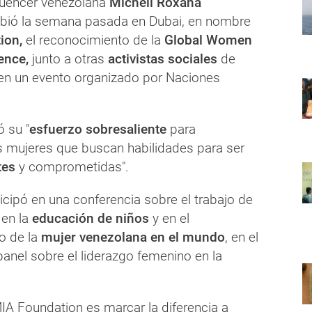
luencer venezolana
Michell Roxana
ibió la semana pasada en Dubai, en nombre
ion,
el reconocimiento de la
Global Women
ence,
junto a otras
activistas
sociales
de
en un evento organizado por Naciones
́ su "
esfuerzo sobresaliente
para
as mujeres que buscan habilidades para ser
tes
y comprometidas".
icipó en una conferencia sobre el trabajo de
 en la
educación de niños
y en el
o de la
mujer venezolana en el mundo
, en el
anel sobre el liderazgo femenino en la
MIA Foundation es marcar la diferencia a