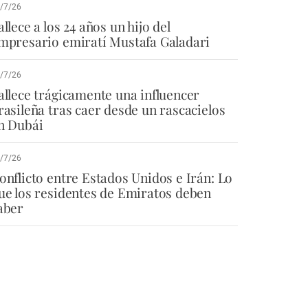
/7/26
allece a los 24 años un hijo del
mpresario emiratí Mustafa Galadari
/7/26
allece trágicamente una influencer
rasileña tras caer desde un rascacielos
n Dubái
/7/26
onflicto entre Estados Unidos e Irán: Lo
ue los residentes de Emiratos deben
aber