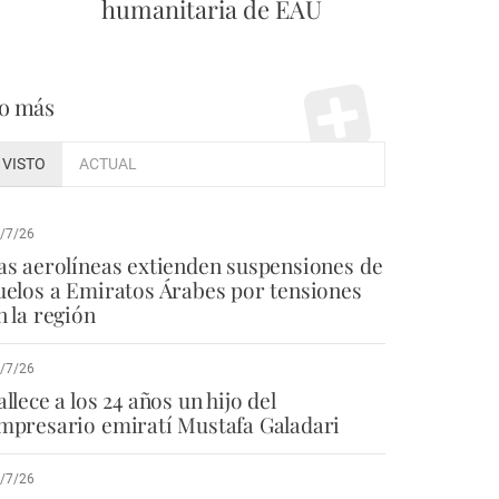
humanitaria de EAU
o más
VISTO
ACTUAL
/7/26
as aerolíneas extienden suspensiones de
uelos a Emiratos Árabes por tensiones
n la región
/7/26
allece a los 24 años un hijo del
mpresario emiratí Mustafa Galadari
/7/26