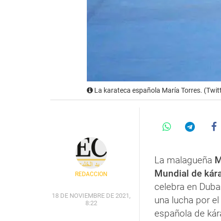
La karateca española María Torres. (Twitt
La malagueña
M
Mundial de kár
REDACCIÓN
celebra en Dubai
18 DE NOVIEMBRE DE 2021,
una lucha por e
8:22
española de kára