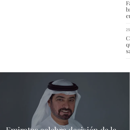
F
b
e
25
C
q
s
Emiratos celebra decisión de la