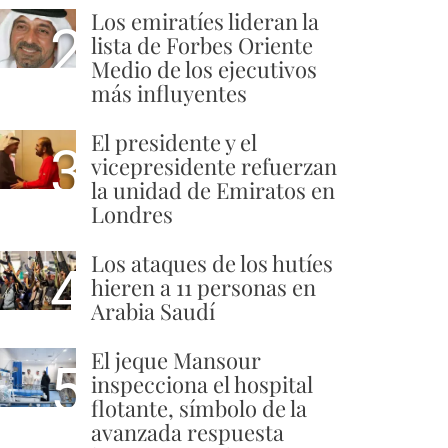
Los emiratíes lideran la
2
lista de Forbes Oriente
Medio de los ejecutivos
más influyentes
El presidente y el
3
vicepresidente refuerzan
la unidad de Emiratos en
Londres
Los ataques de los hutíes
4
hieren a 11 personas en
Arabia Saudí
El jeque Mansour
5
inspecciona el hospital
flotante, símbolo de la
avanzada respuesta