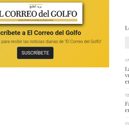
L
17
L
v
e
12
F
e
11