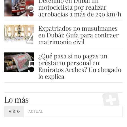
Detenido en Dubái un
3
motociclista por realizar
acrobacias a más de 290 km/h
Expatriados no musulmanes
4
en Dubái: Guía para contraer
matrimonio civil
¿Qué pasa si no pagas un
5
préstamo personal en
Emiratos Árabes? Un abogado
lo explica
Lo más
VISTO
ACTUAL