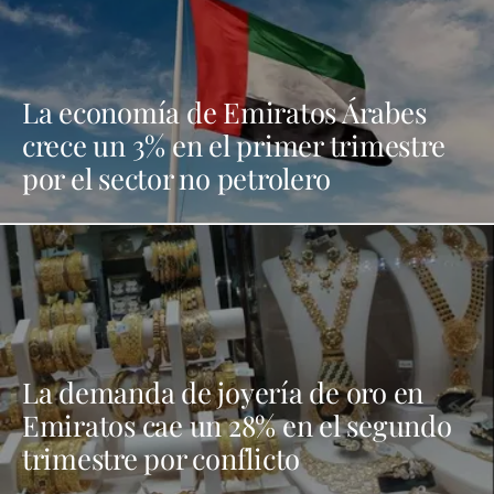
La economía de Emiratos Árabes
crece un 3% en el primer trimestre
por el sector no petrolero
La demanda de joyería de oro en
Emiratos cae un 28% en el segundo
trimestre por conflicto