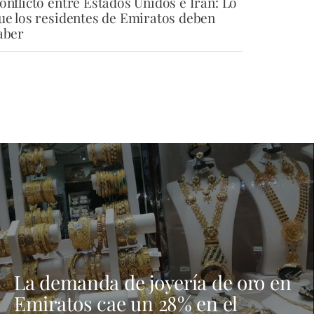
onflicto entre Estados Unidos e Irán: Lo
ue los residentes de Emiratos deben
aber
La demanda de joyería de oro en
Emiratos cae un 28% en el