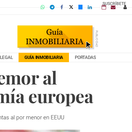
SUSCRÍBETE
LEGAL
GUÍA INMOBILIARIA
PORTADAS
temor al
mía europea
ntas al por menor en EEUU