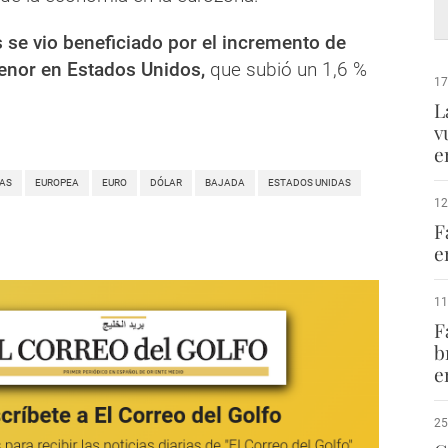
 se vio beneficiado por el incremento de
enor en Estados Unidos,
que subió un 1,6 %
17
L
v
e
AS
EUROPEA
EURO
DÓLAR
BAJADA
ESTADOS UNIDAS
12
F
e
11
F
b
e
25