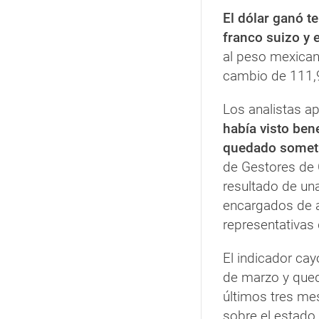
El dólar ganó te
franco suizo y 
al peso mexicano
cambio de 111,
Los analistas ap
había visto bene
quedado someti
de Gestores de 
resultado de un
encargados de 
representativas
El indicador cay
de marzo y qued
últimos tres me
sobre el estado