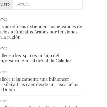
VISTO
ACTUAL
/7/26
as aerolíneas extienden suspensiones de
uelos a Emiratos Árabes por tensiones
n la región
/7/26
allece a los 24 años un hijo del
mpresario emiratí Mustafa Galadari
/7/26
allece trágicamente una influencer
rasileña tras caer desde un rascacielos
n Dubái
/7/26