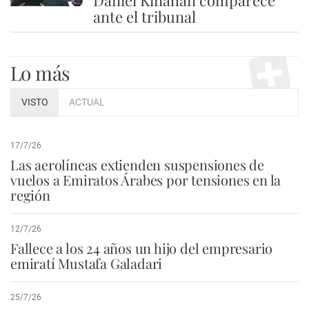
ante el tribunal
Lo más
VISTO
ACTUAL
17/7/26
Las aerolíneas extienden suspensiones de
vuelos a Emiratos Árabes por tensiones en la
región
12/7/26
Fallece a los 24 años un hijo del empresario
emiratí Mustafa Galadari
25/7/26