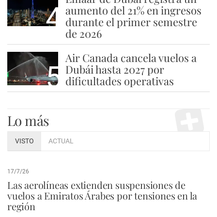
4
aumento del 21% en ingresos
durante el primer semestre
de 2026
Air Canada cancela vuelos a
5
Dubái hasta 2027 por
dificultades operativas
Lo más
VISTO
ACTUAL
17/7/26
Las aerolíneas extienden suspensiones de
vuelos a Emiratos Árabes por tensiones en la
región