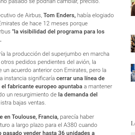
ño pasado se podrían cambiar, precisó.
ecutivo de Airbus,
Tom Enders,
había elogiado
 Emirates de hace 12 meses porque
irbus
"la visibilidad del programa para los
.
ía la producción del superjumbo en marcha
otros pedidos pendientes del avión, la
 un acuerdo anterior con Emirates, pero la
 instancia significaría
cerrar una línea de
 el fabricante europeo apuntaba
a mantener
ndo un resurgimiento de
la demanda del
istra bajas ventas.
e en Toulouse, Francia,
parecía haber
L
turo a largo plazo para el A380 cuando
o pasado vender hasta 36 unidades a