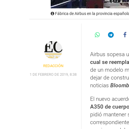
Fábrica de Airbus en la provincia español
Airbus sopesa u
cual se reempl
REDACCIÓN
de un modelo má
1 DE FEBRERO DE 2019, 8:38
dejar de constru
noticias
Bloomb
El nuevo acuerdo
A350 de cuerpo
pidió mantener 
correspondiente