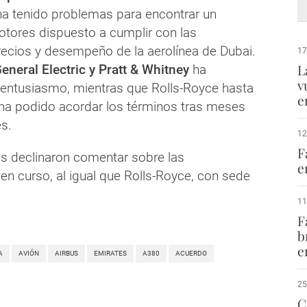
 ha tenido problemas para encontrar un
tores dispuesto a cumplir con las
recios y desempeño de la aerolínea de Dubai.
17
L
eneral Electric y Pratt & Whitney
ha
v
entusiasmo, mientras que Rolls-Royce hasta
e
a podido acordar los términos tras meses
s.
12
F
es declinaron comentar sobre las
e
en curso, al igual que Rolls-Royce, con sede
11
F
b
e
A
AVIÓN
AIRBUS
EMIRATES
A380
ACUERDO
25
C