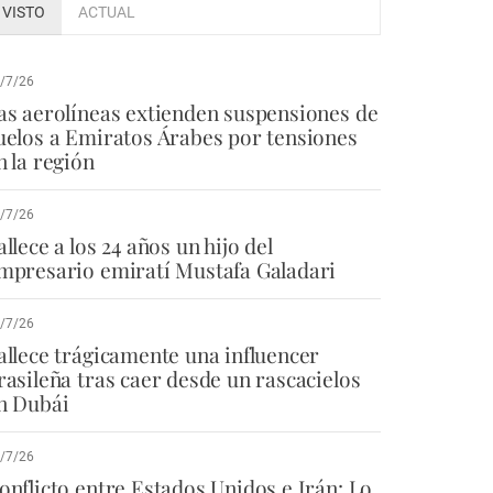
VISTO
ACTUAL
/7/26
as aerolíneas extienden suspensiones de
uelos a Emiratos Árabes por tensiones
n la región
/7/26
allece a los 24 años un hijo del
mpresario emiratí Mustafa Galadari
/7/26
allece trágicamente una influencer
rasileña tras caer desde un rascacielos
n Dubái
/7/26
onflicto entre Estados Unidos e Irán: Lo