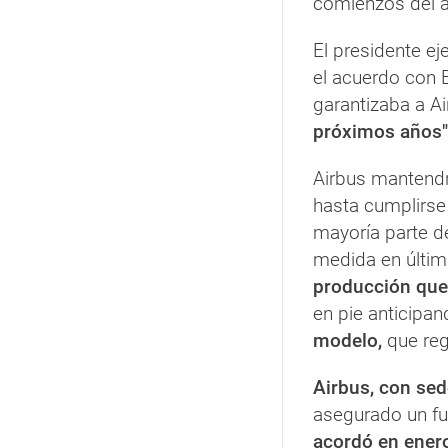
comienzos del a
El presidente ej
el acuerdo con
garantizaba a A
próximos años"
Airbus mantendr
hasta cumplirse 
mayoría parte de
medida en última
producción que
en pie anticipa
modelo,
que reg
Airbus, con sed
asegurado un fu
acordó en ener