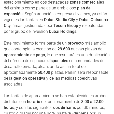
estacionamiento en dos destacadas
zonas comerciale
s
del emirato como parte de un ambicioso
plan de
expansió
n. Según anunció la empresa el viernes, ya están
vigentes las tarifas en
Dubai Studio City
y
Dubai Outsource
City
, áreas gestionadas por
Tecom Group
y respaldadas
por el grupo de inversión
Dubai Holdings.
Este movimiento forma parte de un
proyecto
más amplio
que contempla la creación de
29.600
nuevas plazas de
aparcamiento de pago
, lo que resultará en una duplicación
del número de espacios
disponibles
en comunidades de
desarrollo privado, alcanzando así un total de
aproximadamente
50.400
plazas. Parkin será responsable
de la
gestión operativa
y de las medidas coercitivas
asociadas.
Las tarifas de aparcamiento se han establecido en ambos
distritos con
horario
de funcionamiento de
8.00 a 22.00
horas
, y son las siguientes:
dos dirhams
por 30 minutos,
cuatro dirhams por una hora, hasta
36 dirhams
por un