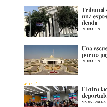
Tribunal 
una espos
deuda
REDACCIÓN
Una escu
por no pa
REDACCIÓN
OPINIÓN
El otro la
deportad
MARÍA LORENZ