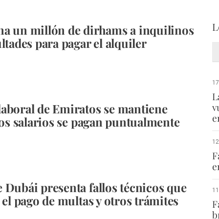
L
a un millón de dirhams a inquilinos
ltades para pagar el alquiler
17
L
aboral de Emiratos se mantiene
v
e
 los salarios se pagan puntualmente
12
F
e
 Dubái presenta fallos técnicos que
11
 el pago de multas y otros trámites
F
b