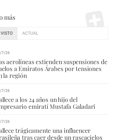
o más
VISTO
ACTUAL
/7/26
as aerolíneas extienden suspensiones de
uelos a Emiratos Árabes por tensiones
n la región
/7/26
allece a los 24 años un hijo del
mpresario emiratí Mustafa Galadari
/7/26
allece trágicamente una influencer
rasileña tras caer desde un rascacielos