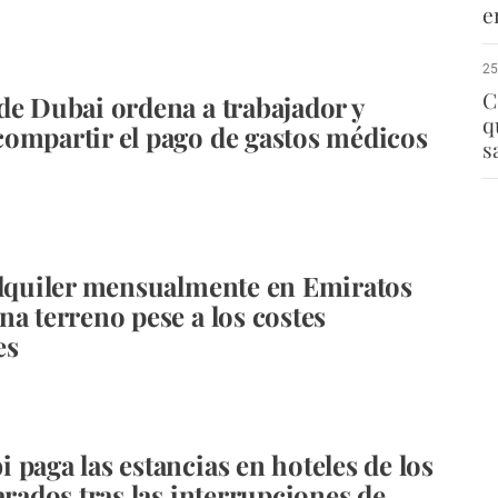
e
25
C
de Dubai ordena a trabajador y
q
ompartir el pago de gastos médicos
s
alquiler mensualmente en Emiratos
na terreno pese a los costes
es
 paga las estancias en hoteles de los
arados tras las interrupciones de