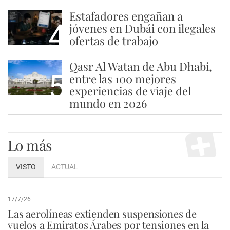
Estafadores engañan a
4
jóvenes en Dubái con ilegales
ofertas de trabajo
Qasr Al Watan de Abu Dhabi,
5
entre las 100 mejores
experiencias de viaje del
mundo en 2026
Lo más
VISTO
ACTUAL
17/7/26
Las aerolíneas extienden suspensiones de
vuelos a Emiratos Árabes por tensiones en la