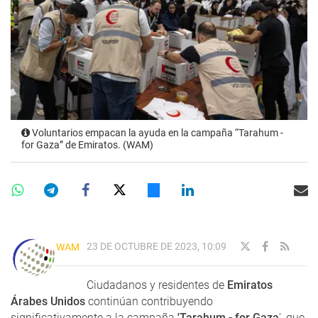
Voluntarios empacan la ayuda en la campaña “Tarahum -
for Gaza” de Emiratos. (WAM)
23 DE OCTUBRE DE 2023, 10:09
WAM
Ciudadanos y residentes de
Emiratos
Árabes Unidos
continúan contribuyendo
significativamente a la campaña
'Tarahum - for Gaza
', que