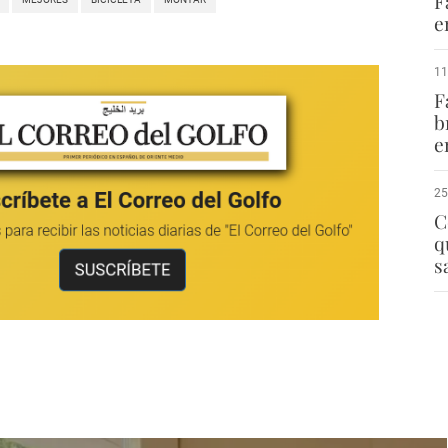
F
e
11
F
b
e
25
C
q
s