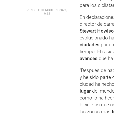
para los ciclist
7 DE SEPTIEMBRE DE 2024,
9:13
En declaraciones
director de carr
Stewart Howis
evolucionado ha
ciudades
para m
tiempo. El resid
avances
que ha 
"Después de hab
y he sido parte 
ciudad ha hecho
lugar
del mundo
como lo ha hec
bicicletas que n
las zonas más
t