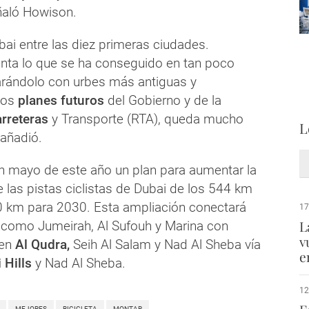
eñaló Howison.
ubai entre las diez primeras ciudades.
nta lo que se ha conseguido en tan poco
rándolo con urbes más antiguas y
los
planes futuros
del Gobierno y de la
rreteras
y Transporte (RTA), queda mucho
L
 añadió.
n mayo de este año un plan para aumentar la
 las pistas ciclistas de Dubai de los 544 km
0 km para 2030. Esta ampliación conectará
17
L
como Jumeirah, Al Sufouh y Marina con
v
 en
Al Qudra,
Seih Al Salam y Nad Al Sheba vía
e
 Hills
y Nad Al Sheba.
12
MEJORES
BICICLETA
MONTAR