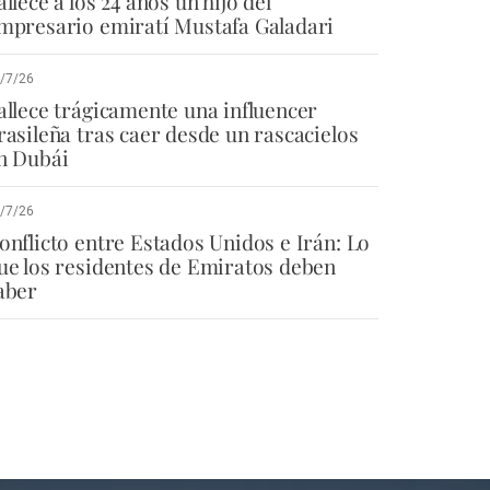
allece a los 24 años un hijo del
mpresario emiratí Mustafa Galadari
/7/26
allece trágicamente una influencer
rasileña tras caer desde un rascacielos
n Dubái
/7/26
onflicto entre Estados Unidos e Irán: Lo
ue los residentes de Emiratos deben
aber