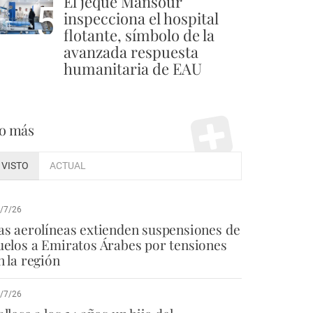
El jeque Mansour
5
inspecciona el hospital
flotante, símbolo de la
avanzada respuesta
humanitaria de EAU
o más
VISTO
ACTUAL
/7/26
as aerolíneas extienden suspensiones de
uelos a Emiratos Árabes por tensiones
n la región
/7/26