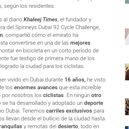
as, según los residentes.
 al diario
Khaleej Times
, el fundador y
era del Spinneys Dubai 92 Cycle Challenge,
on
, compartió cómo el emirato ha
sta convertirse en una de las
mejores
ontar en bicicleta en un corto período de
ente fue testigo de primera mano de los
logrado la ciudad para los ciclistas.
er vivido en Dubai durante
16 años,
he visto
de los
enormes avances
que esta increíble
 por nosotros los
ciclistas
. En ningún
otro
 se ha desarrollado y adoptado un
deporte
ho Dubai. Tenemos
carriles exclusivos
para
os llevan desde el bullicio de la ciudad hasta
ranquilas
y remotas del
desierto
, todo en