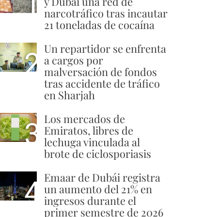
1
y Dubái una red de
narcotráfico tras incautar
21 toneladas de cocaína
Un repartidor se enfrenta
2
a cargos por
malversación de fondos
tras accidente de tráfico
en Sharjah
Los mercados de
3
Emiratos, libres de
lechuga vinculada al
brote de ciclosporiasis
Emaar de Dubái registra
4
un aumento del 21% en
ingresos durante el
primer semestre de 2026