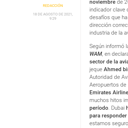
noviembre
de 2
REDACCIÓN
indicador clave 
18 DE AGOSTO DE 2021,
desafíos que ha
9:29
dirección correc
industria de la a
Según informó la
WAM
, en decla
sector de la av
jeque
Ahmed bi
Autoridad de Avi
Aeropuertos de D
Emirates Airlin
muchos hitos im
período
. Dubai
para responder 
estamos seguros