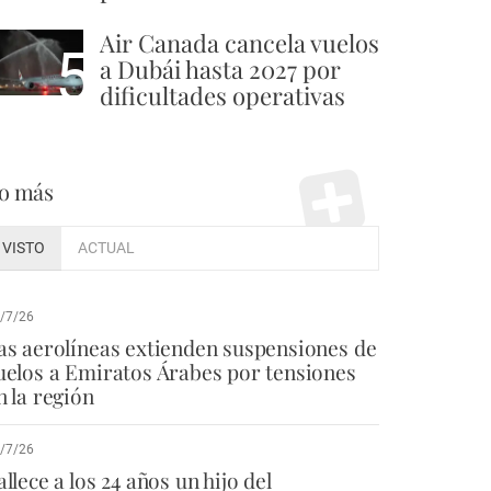
Air Canada cancela vuelos
5
a Dubái hasta 2027 por
dificultades operativas
o más
VISTO
ACTUAL
/7/26
as aerolíneas extienden suspensiones de
uelos a Emiratos Árabes por tensiones
n la región
/7/26
allece a los 24 años un hijo del