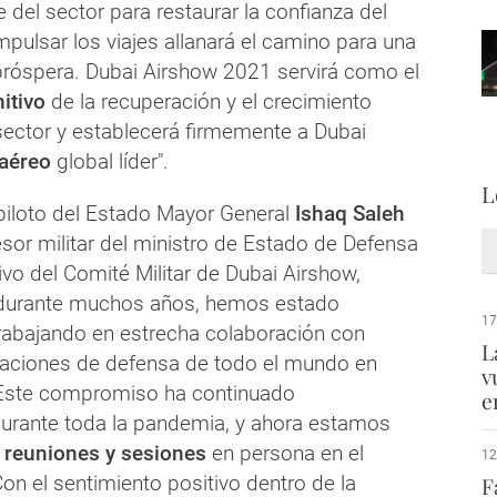
e del sector para restaurar la confianza del
mpulsar los viajes allanará el camino para una
 próspera. Dubai Airshow 2021 servirá como el
itivo
de la recuperación y el crecimiento
sector y establecerá firmemente a Dubai
aéreo
global líder".
L
 piloto del Estado Mayor General
Ishaq Saleh
sor militar del ministro de Estado de Defensa
tivo del Comité Militar de Dubai Airshow,
"durante muchos años, hemos estado
17
rabajando en estrecha colaboración con
L
gaciones de defensa de todo el mundo en
v
 Este compromiso ha continuado
e
urante toda la pandemia, y ahora estamos
r
reuniones y sesiones
en persona en el
12
on el sentimiento positivo dentro de la
F