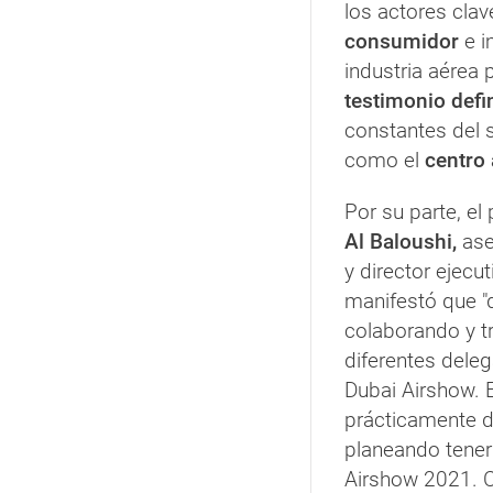
los actores clav
consumidor
e i
industria aérea
testimonio defin
constantes del 
como el
centro 
Por su parte, el
Al Baloushi,
ase
y director ejecu
manifestó que 
colaborando y t
diferentes dele
Dubai Airshow.
prácticamente d
planeando tene
Airshow 2021. C