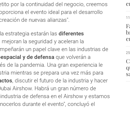
e
petito por la continuidad del negocio, creemos
roporciona el evento ideal para el desarrollo
11
 creación de nuevas alianzas".
F
b
 la estrategia estarán las
diferentes
e
mejoran la seguridad y aceleran la
mpeñarán un papel clave en las industrias de
25
oespacial y de defensa
que volverán a
C
és de la pandemia. Una gran experiencia le
q
ustria mientras se prepara una vez más para
s
actos
, discutir el futuro de la industria y hacer
Dubai Airshow. Habrá un gran número de
 industria de defensa en el Airshow y estamos
ocerlos durante el evento", concluyó el