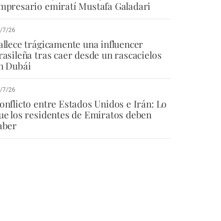
mpresario emiratí Mustafa Galadari
/7/26
allece trágicamente una influencer
rasileña tras caer desde un rascacielos
n Dubái
/7/26
onflicto entre Estados Unidos e Irán: Lo
ue los residentes de Emiratos deben
aber