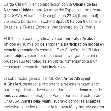
Carga Útil (PHI), en colaboración con la
Oficina de las
Naciones Unidas
para Asuntos del Espacio Ultraterrestre
(UNOOSA). El satélite despegó a las
22.44 (hora local)
del
viernes, a bordo de un cohete
SpaceX Falcon 9
desde la
Base de la Fuerza Espacial Vandenberg en California.
PHI-1 es un paso significativo para
Emiratos Árabes
Unidos
en su misión de ampliar la
participación global
en
ciencia y tecnología
espacial. Este CubeSat de 12U tiene
como
objetiv
o permitir que naciones y organizaciones
prueben sus
tecnologías
en órbita, fomentando así un
ecosistema espacial más
inclusivo.
El subdirector general del MBRSC,
Amer AlSayegh
AlGhaferi,
destacó la importancia de este lanzamiento
para empoderar a diversas entidades en el
desarrollo
de
innovaciones
tecnológicas. Por su parte, la directora de
UNOOSA
, Aarti Holla-Maini,
subrayó cómo las
alianzas
inclusivas pueden acelerar la innovación y
reducir costes