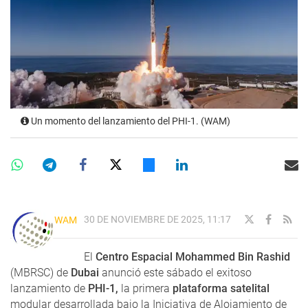
Un momento del lanzamiento del PHI-1. (WAM)
30 DE NOVIEMBRE DE 2025, 11:17
WAM
El
Centro Espacial Mohammed Bin Rashid
(MBRSC) de
Dubai
anunció este sábado el exitoso
lanzamiento de
PHI-1,
la primera
plataforma satelital
modular desarrollada bajo la Iniciativa de Alojamiento de