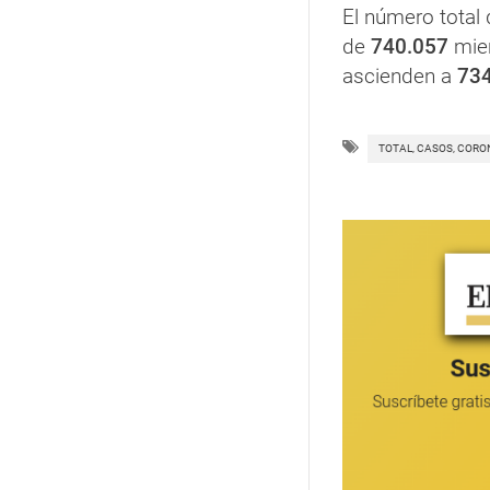
El número total
de
740.057
mien
ascienden a
73
TOTAL, CASOS, CORON