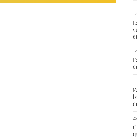
17
L
v
e
12
F
e
11
F
b
e
25
C
q