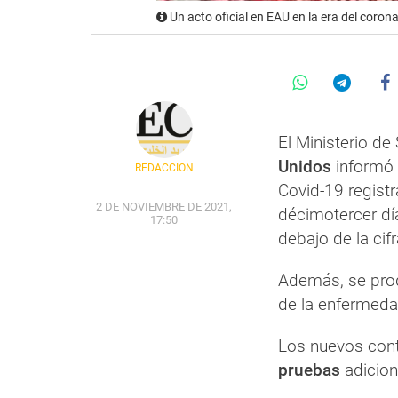
Un acto oficial en EAU en la era del coro
El Ministerio de
Unidos
informó 
REDACCIÓN
Covid-19 registr
2 DE NOVIEMBRE DE 2021,
décimotercer dí
17:50
debajo de la cif
Además, se pro
de la enfermeda
Los nuevos cont
pruebas
adicion