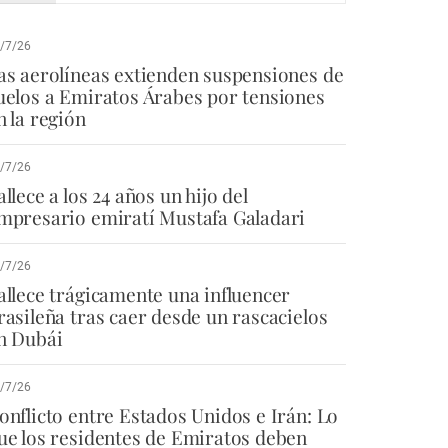
/7/26
as aerolíneas extienden suspensiones de
uelos a Emiratos Árabes por tensiones
n la región
/7/26
allece a los 24 años un hijo del
mpresario emiratí Mustafa Galadari
/7/26
allece trágicamente una influencer
rasileña tras caer desde un rascacielos
n Dubái
/7/26
onflicto entre Estados Unidos e Irán: Lo
ue los residentes de Emiratos deben