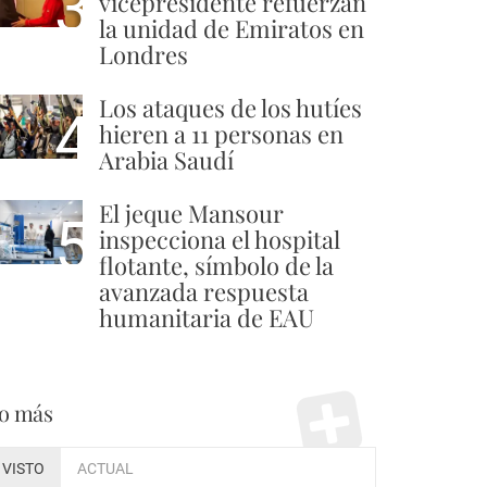
3
vicepresidente refuerzan
la unidad de Emiratos en
Londres
Los ataques de los hutíes
4
hieren a 11 personas en
Arabia Saudí
El jeque Mansour
5
inspecciona el hospital
flotante, símbolo de la
avanzada respuesta
humanitaria de EAU
o más
VISTO
ACTUAL