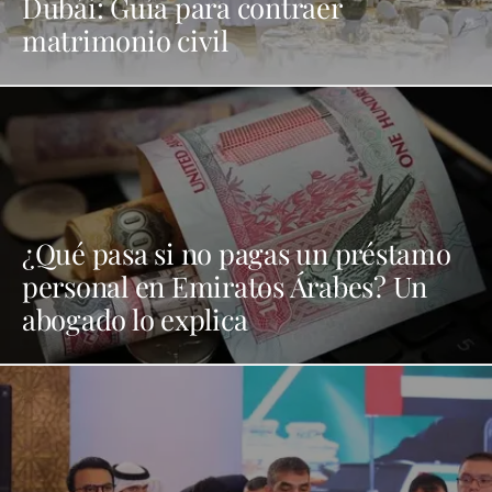
Dubái: Guía para contraer
matrimonio civil
¿Qué pasa si no pagas un préstamo
personal en Emiratos Árabes? Un
abogado lo explica