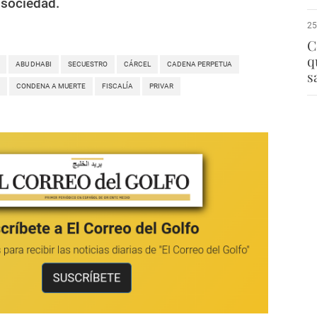
a
sociedad.
25
C
q
ABU DHABI
SECUESTRO
CÁRCEL
CADENA PERPETUA
s
CONDENA A MUERTE
FISCALÍA
PRIVAR