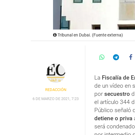
Tribunal en Dubai. (Fuente externa)
La
Fiscalía de 
de un vídeo en 
REDACCIÓN
por
secuestro
d
6 DE MARZO DE 2021, 7:23
el artículo 344 
Público señaló 
detiene o priva
a
será condenad
por intermedio d