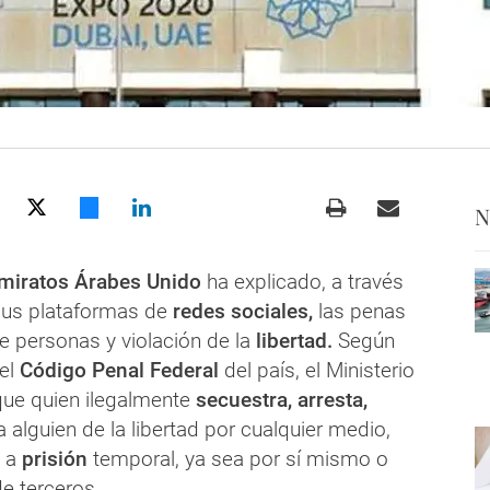
N
Emiratos Árabes Unido
ha explicado, a través
sus plataformas de
redes sociales,
las penas
e personas y violación de la
libertad.
Según
del
Código Penal Federal
del país, el Ministerio
que quien ilegalmente
secuestra, arresta,
 alguien de la libertad por cualquier medio,
o a
prisión
temporal, ya sea por sí mismo o
e terceros.