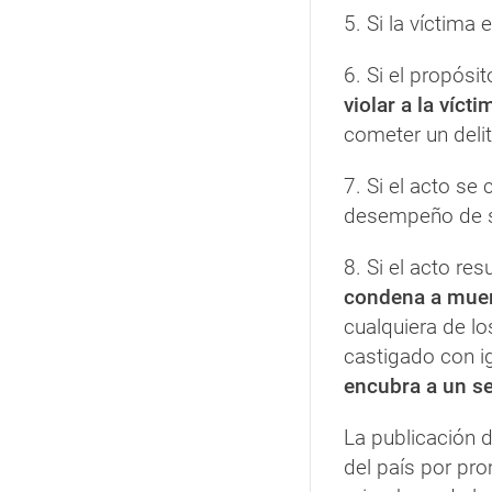
5. Si la víctima 
6. Si el propósi
violar a la víct
cometer un delit
7. Si el acto s
desempeño de su
8. Si el acto res
condena a muer
cualquiera de los
castigado con ig
encubra a un s
La publicación 
del país por pro