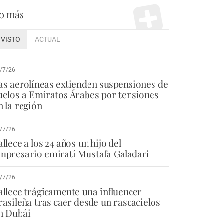
o más
VISTO
ACTUAL
/7/26
as aerolíneas extienden suspensiones de
uelos a Emiratos Árabes por tensiones
n la región
/7/26
allece a los 24 años un hijo del
mpresario emiratí Mustafa Galadari
/7/26
allece trágicamente una influencer
rasileña tras caer desde un rascacielos
n Dubái