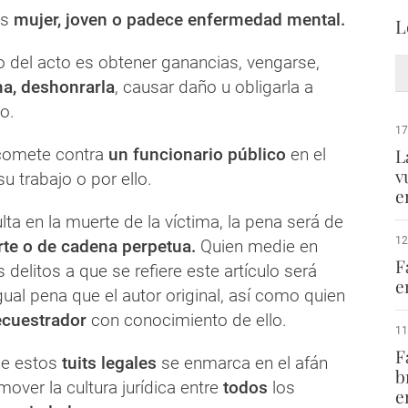
es
mujer, joven o padece enfermedad mental.
L
to del acto es obtener ganancias, vengarse,
ima, deshonrarla
, causar daño u obligarla a
o.
17
e comete contra
un funcionario público
en el
L
v
 trabajo o por ello.
e
ulta en la muerte de la víctima, la pena será de
12
te o de cadena perpetua.
Quien medie en
F
 delitos a que se refiere este artículo será
e
ual pena que el autor original, así como quien
ecuestrador
con conocimiento de ello.
11
F
de estos
tuits legales
se enmarca en el afán
b
mover la cultura jurídica entre
todos
los
e